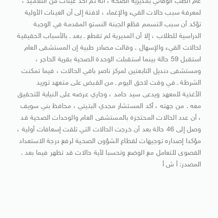
عام الطب الوقائي بمديرية الصحة ، أنه تم أخذ عينات من التلاميذ ،
لمعرفة سبب حالات القيء والإغماء ، لافتة إلى أن العينات الأولية
تؤكد أن سبب التسمم قطَع الجبنة النستو المقدمة في الوجبة
الدراسية للطلاب ، إلا أن المديرية لم تقطع ـ بعد ـ بالأسباب الحقيقية
لحالات القيء والإسهال . وقالت مصادر طبية إن المستشفى العام
استقبل 59 حالة بينما استقبلت الوحدة الصحية بقرية الحاجر ،
ومستشفى دنديل التابعتين لمركز ناصر باقي الحالات ، فيما تمكنت
الشرطة ـ في وقت لاحق اليوم ـ من القبض على متعهد توريد
الأغذية للمعهد ويدعى سيد حامد ، وجاري عرضه على النيابة للتحقيق
معه . من جهته ، أكد المستشار مجدي البتيتي ، محافظ بني سويف
، أن عدد الحالات المحتجزة بالمستشفى العام والوحدات الصحية قد
وصل إلى 46 حالة بعد أن خرجت الحالات التي تلقت إسعافات أولية ،
مؤكدا إصداره توجيهات لقطاع الشؤون الصحية لرفع درجة الاستعداد
القصوى للتعامل مع الوضع وتحسبا لأية حالات قد تظهر فيما بعد .
المصدر: أ ش أ