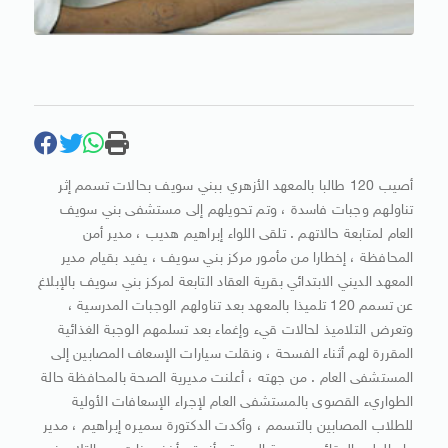
أصيب 120 طالبا بالمعهد الأزهري ببني سويف بحالات تسمم إثر
تناولهم وجبات فاسدة ، وتم تحويلهم إلى مستشفى بني سويف
العام لمتابعة حالاتهم . تلقى اللواء إبراهيم هديب ، مدير أمن
المحافظة ، إخطارا من مأمور مركز بني سويف ، يفيد بقيام مدير
المعهد الديني الابتدائي بقرية العقاد التابعة لمركز بني سويف بالإبلاغ
عن تسمم 120 تلميذا بالمعهد بعد تناولهم الوجبات المدرسية ،
وتعرض التلاميذ لحالات قيء وإغماء بعد تسلمهم الوجبة الغذائية
المقررة لهم أثناء الفسحة ، ونقلت سيارات الإسعاف المصابين إلى
المستشفى العام . من جهته ، أعلنت مديرية الصحة بالمحافظة حالة
الطواريء القصوى بالمستشفى العام لإجراء الإسعافات الأولية
للطلاب المصابين بالتسمم ، وأكدت الدكتورة سميره إبراهيم ، مدير