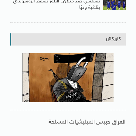
تشيلسي ضد ميلان.. البلوز يُسقط الروسونيري
بثلاثية وديًا
كاريكاتير
العراق حبيس الميليشيات المسلحة