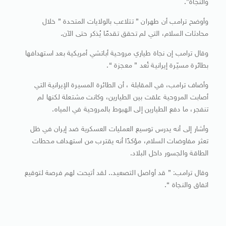
والنجاة”.
وأوضح ترامب أن طهران ” تتلاعب بالولايات المتحدة ” خلال
محادثات السلام، التي لم تحقق تقدمًا يُذكر حتى الآن.
وقال ترامب إن نجاة طياري مروحية أباتشي أمريكية بعد استهدافها
بطائرة مسيّرة إيرانية تُعد ” معجزة “.
وأضاف ترامب، في المقابلة ، أن الطائرة المسيرة الإيرانية التي
أصابت المروحية علقت بين الطيارين، وكانت مشتعلة لكنها لم
تنفجر، ما دفع الطيارين إلى الهبوط بالمروحية في المياه.
وأشار إلى أنه يدرس توسيع العمليات العسكرية ضد إيران في ظل
تعثر مفاوضات السلام، مؤكدًا أنه يقترب من استهداف محطات
الطاقة والجسور داخل البلاد.
وقال ترامب: ” قد أواصل التصعيد.. لقد أتيحت لهم فرصة لتوقيع
اتفاق والنجاة “.