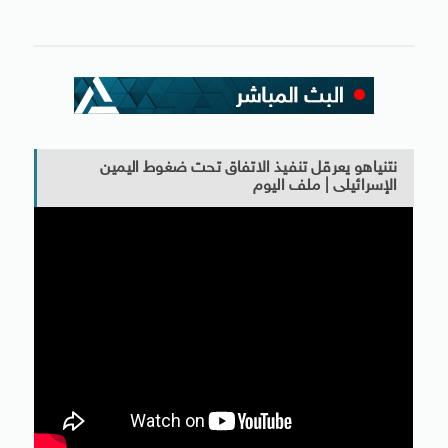
نتنياهو يعرقل تنفيذ الاتفاق تحت ضغوط اليمين
الإسرائيلى | ملف اليوم