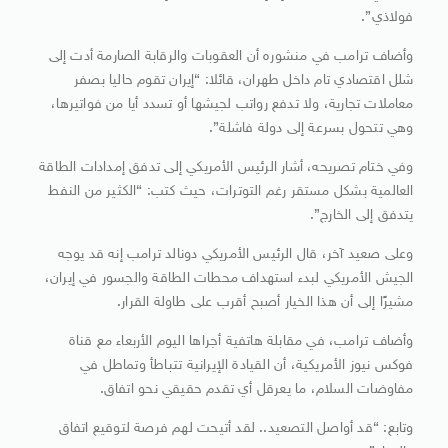
فولاذي”.
وأضاف ترامب في منشوره أن العقوبات والرقابة الصارمة أدت إلى
شلل اقتصادي تام داخل طهران، قائلا: “إيران تقوم حاليا بصفر
معاملات تجارية، ولا تدفع رواتب لجيشها أو تسدد أيا من فواتيرها،
وهي تتحول بسرعة إلى دولة فاشلة”.
وفي ختام تصريحه، أشار الرئيس الأمريكي إلى تدفق إمدادات الطاقة
العالمية بشكل مستقر رغم التوترات، حيث كتب: “الكثير من النفط
يتدفق إلى الخارج”.
وعلى صعيد آخر، قال الرئيس الأمريكي دونالد ترامب إنه قد يوجه
الجيش الأمريكي لبدء استهداف محطات الطاقة والجسور في إيران،
مشيرًا إلى أن هذا الخيار أصبح أقرب على طاولة القرار.
وأضاف ترامب، في مقابلة هاتفية أجراها اليوم الأربعاء مع قناة
فوكس نيوز الأمريكية، أن القيادة الإيرانية تتباطأ وتماطل في
مفاوضات السلام، ما يعرقل أي تقدم حقيقي نحو اتفاق.
وتابع: “قد أواصل التصعيد.. لقد أتيحت لهم فرصة لتوقيع اتفاق