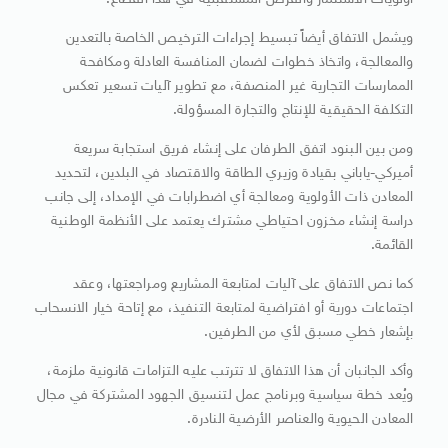
أولويات الاستثمار والفرص المستقبلية في هذا القطاع.
ويشمل الاتفاق أيضاً تبسيط إجراءات الترخيص الخاصة بالتعدين
والمعالجة، واتخاذ خطوات لضمان المنافسة العادلة ومكافحة
الممارسات التجارية غير المنصفة، مع تطوير آليات تسعير تعكس
التكلفة الحقيقية للإنتاج والتجارة المسؤولة.
ومن بين البنود اتفق الطرفان على إنشاء فريق استجابة سريعة
أميركي-ياباني بقيادة وزيري الطاقة والاقتصاد في البلدين، لتحديد
المعادن ذات الأولوية ومعالجة أي اضطرابات في الإمداد، إلى جانب
دراسة إنشاء مخزون احتياطي مشترك يعتمد على الأنظمة الوطنية
القائمة.
كما نص الاتفاق على آليات لمتابعة المشاريع ومراجعتها، وعقد
اجتماعات دورية أو افتراضية لمتابعة التنفيذ، مع إتاحة خيار الانسحاب
بإشعار خطي مسبق لأي من الطرفين.
وأكد الجانبان أن هذا الاتفاق لا تترتب عليه التزامات قانونية ملزمة،
ويُعد خطة سياسية وبرنامج عمل لتنسيق الجهود المشتركة في مجال
المعادن الحيوية والعناصر الأرضية النادرة.