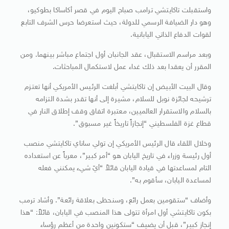
واستقبلت تاكايتشي ترامب صباح اليوم في قصر أكاساكا بطوكيو،
وهو دار الضيافة الرسمي للدولة، حيث استعرضا حرس الشرف التابع
لقوات الدفاع الذاتي اليابانية.
وبعد مراسم الاستقبال، عقد الجانبان أول اجتماع مباشر بينهما. ومن
المقرر أن يعقدا بعد ذلك غداء عمل لاستكمال المباحثات.
وقال البيت الأبيض إن تاكايتشي أبلغت الرئيس الأمريكي أنها تعتزم
ترشيحه لجائزة نوبل للسلام، مشيرة إلى أنها تقدر بشدة التزامه
بالسلام والاستقرار العالميين، معتبرة اتفاق وقف إطلاق النار في
قطاع غزة الفلسطيني “إنجازاً تاريخاً غير مسبوق”.
وخلال اللقاء قال الرئيس الأمريكي إن تولي ساناي تاكايتشي منصب
أول رئيسة وزراء في تاريخ اليابان هو “أمر كبير”، معرباً عن استعداده
التام لمساعدتها في قيادة اليابان قائلاً “أيّ شيء يمكنني فعله
لمساعدة اليابان، سأقوم به”.
وأضاف “ستقومين بعمل رائع، وسنحظى بعلاقة رائعة”. وأشاد ترمب
بكون تاكايتشي أول امرأة تتولى هذا المنصب في اليابان، قائلاً: “هذا
إنجاز كبير”، قبل أن يضيف “ستكونين واحدة من أعظم رؤساء