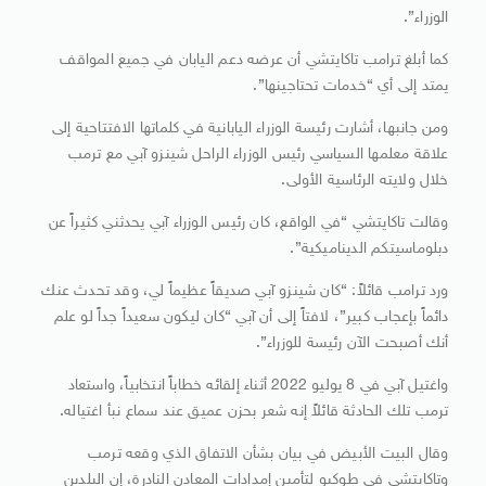
الوزراء”.
كما أبلغ ترامب تاكايتشي أن عرضه دعم اليابان في جميع المواقف
يمتد إلى أي “خدمات تحتاجينها”.
ومن جانبها، أشارت رئيسة الوزراء اليابانية في كلماتها الافتتاحية إلى
علاقة معلمها السياسي رئيس الوزراء الراحل شينزو آبي مع ترمب
خلال ولايته الرئاسية الأولى.
وقالت تاكايتشي “في الواقع، كان رئيس الوزراء آبي يحدثني كثيراً عن
دبلوماسيتكم الديناميكية”.
ورد ترامب قائلاً: “كان شينزو آبي صديقاً عظيماً لي، وقد تحدث عنك
دائماً بإعجاب كبير”، لافتاً إلى أن آبي “كان ليكون سعيداً جداً لو علم
أنك أصبحت الآن رئيسة للوزراء”.
واغتيل آبي في 8 يوليو 2022 أثناء إلقائه خطاباً انتخابياً، واستعاد
ترمب تلك الحادثة قائلاً إنه شعر بحزن عميق عند سماع نبأ اغتياله.
وقال البيت الأبيض في بيان بشأن الاتفاق الذي وقعه ترمب
وتاكايتشي في طوكيو لتأمين إمدادات المعادن النادرة، إن البلدين