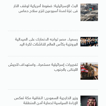
البث الإسرائيلية: ضغوط أمريكية لوقف النار
فى غزة لمدة أسبوعين لنزع سلاح حماس
رسميا.. مصر تواجه الدنمارك على الميدالية
البرونزية بكأس العالم للناشئات لكرة اليد
تفجيرات إسرائيلية مستمرة.. واستهداف للجيش
اللبنانى بالجنوب
وزير الخارجية السعودى: اتفاقية مكة تعكس
الإرادة السياسية لحماية أمن المنطقة