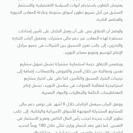
يعتزمان التعاون باستخدام أدوات السياسة الاقتصادية والاستثمار
المنسّق من أجل تسريع تطوير أسواق متنوعة وعادلة للمعادن الحيوية
والعناصر النادرة.
وأوضح أن الاتفاق نص على أن يعمل البلدان على تأمين إمدادات
مستقرة لهذه المعادن عبر دعم مالي مشترك، وتفعيل آليات التجارة
والتخزين، إلى جانب تعزيز التنسيق بين الشركات في جميع مراحل
الإنتاج لتوسيع وتنويع مصادر التوريد.
ويتضمن الاتفاق حزمة استثمارية مشتركة تشمل تمويل مشاريع
تعدين ومعالجة من خلال المنح والقروض والضمانات، إضافة إلى
ترتيبات الشراء المسبق والتأمين. كما نصّ على اختيار مشاريع
استراتيجية لمعالجة الفجوات في سلاسل التوريد، تشمل إنتاج
المغناطيسات الدائمة والبطاريات والمواد البصرية.
ووفق البيان سيعمل الجانبان خلال 6 أشهر على توفير دعم مالي
للمشاريع المشتركة الموجهة للأسواق الأميركية واليابانية، إلى جانب
تطوير آليات جديدة لجذب رأس المال الخاص وتعزيز الاستثمار في
التعدين. كما تقرر عقد اجتماع وزاري ثنائي خلال 180 يوماً لتحديد