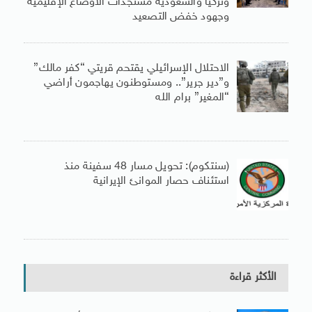
وتركيا والسعودية مستجدات الأوضاع الإقليمية
وجهود خفض التصعيد
الاحتلال الإسرائيلي يقتحم قريتي “كفر مالك”
و”دير جرير”.. ومستوطنون يهاجمون أراضي
“المغير” برام الله
(سنتكوم): تحويل مسار 48 سفينة منذ
استئناف حصار الموانئ الإيرانية
الأكثر قراءة