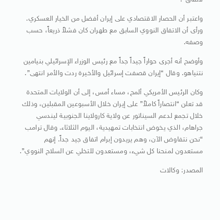
لاتفاق”.
واعتبر أن الحصار الاقتصادي على إيران أفضل من الخيار العسكري.
ورأى أن الاتفاق النووي السابق مع طهران كان فشلاً ذريعاً، حسب
وصفه.
وأوضح أنه أجرى حواراً جيداً جداً مع رئيس الوزراء الإسرائيلي بنيامين
نتنياهو. وقال “إيران قصفت إسرائيل والأخيرة ردت والأمر انتهى”.
وكان الرئيس الأمريكي ألمح، مساء أمس، إلى أن الولايات المتحدة
قد تعلن “انتصاراً كاملاً” على إيران خلال الأسبوعين المقبلين، وذلك
خلال تجمع لدعم السيناتور عن ولاية كارولاينا الجنوبية ليندسي
جراهام، الذي يخوض انتخابات تمهيدية، اليوم الثلاثاء. وقال ترامب
“نحن نتفاوض الآن، وهم يريدون إبرام اتفاق جيد جداً. إنهم
مستعدون لمنحنا كل شيء، ومستعدون للتخلي عن السلاح النووي”.
المصدر: وكالات