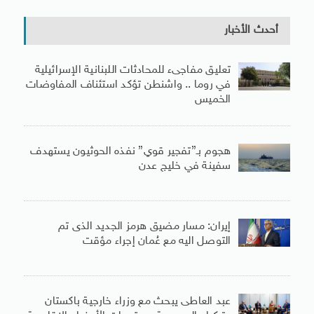
أحدث الأخبار
تعليق مفاجىء للمحادثات اللبنانية الإسرائيلية
في روما .. واشنطن تؤكد استئناف المفاوضات
الخميس
هجوم بـ”تفجير قوي” نفذه الحوثيون يستهدف
سفينة في خليج عدن
إيران: مسار مضيق هرمز الجديد الذى تم
التوصل اليه مع عُمان إجراء مؤقت
عبد العاطى يبحث مع وزراء خارجية باكستان