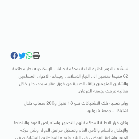
تستأنف اليوم الدائرة الثانية بمحكمة جنايات الإسكندريه نظر محاكمة
62 متهما منتمين الي التيار الاسلامى وجماعة الاخوان المسلمين
والشابين المتهمين بإلقاء الصبية من فوق عقار سيدي جابر خلال
فعالية عرفت بجمعة الفرقان.
وراح ضحية تلك الاشتباكات نحو 18 قتيل و200 مصاب خلال
اشتباكات جمعة 5 يوليو.
وكان قرار الاحالة للمحاكمة تهم التجمهر واستعراض القوة والبلطجة
والإخلال بالسلم والأمن العام وتعطيل مرافق الدولة وشل حركة
المرور وإشاعة الفوضى في البلاد وترويع المواطنين المشاركين في