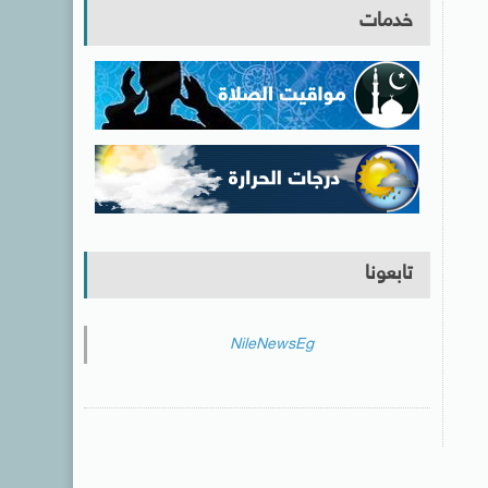
خدمات
تابعونا
NileNewsEg