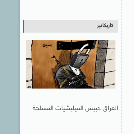
كاريكاتير
العراق حبيس الميليشيات المسلحة