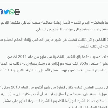
شوكت – اليوم الاحد – تأجيل إعادة محاكمة حبيب العادلي بقضية التربح
مة النقض والتي كانت قضت في شهر مارس الماضي بإلغاء الحكم الصادر م
وسبق لمحكمة جنايات الجيزة برئاسة المستشار محمدي قنصوه أن أصدرت حكما بالإدانة في القضية في مايو من عام 2011 تضمن
معاقبة حبيب العادلي بالسجن المشدد لمدة 12 عاما وتغريمه مبلغ 4 ملايين و853 ألف جنيه مع إلزامه برد مبلغ مساوي له وذلك عن تهمة
التربح وتغريمه مبلغ 9 ملايين و26 ألف جنيه على أن يتم مصادرة المبلغ المضبوط موضوع تهمة غسل الأمو
وباشرت نيابة أمن الدولة العليا التحقيق في القضية وأسندت 
للداخلية) بالحصول لنفسه على منفعة من أعمال وظيفته بأن أصدر تكليفا إلى مرؤوسيه
بناء إسكان ضباط الشرطة وأيضا لأكاديمية الشرطة بسرعة العثور على مشتر
لة المقررة له للبناء فيها.