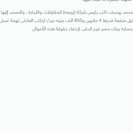
حمد يوسف نائب رئيس شركة (زوبعه) للمقاولات والتجارة , والمسند إليها
بناء مشروعات لوزارة الداخلية على نحو حقق لوزير الداخلية السابق منفعة قدرها 4 ملايين و850 ألف جنيه حيث ارتكب العادلى تهمة غسل
بحسابه ببنك مصر فرع الدقى لإخفاء حقيقة هذه الأموال.