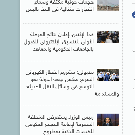
هجمات حوثية مكثفة وسماع
انفجارات متتالية فى المخا باليمن
غدا الإثنين..إعلان نتائج المرحلة
الأولى للتنسيق الإلكترونى للقبول
بالجامعات الحكومية والمعاهد
ن
مدبولى: مشروع القطار الكهربائى
السريع يعكس توجه الدولة نحو
التوسع فى وسائل النقل الحديثة
ال والبالغ 4 ملايين و 513 ألف
والمستدامة
إلى حبيب العادلي قيامه خلال الفترة من شهر أكتوبر من العام 2010 وحتى 7
رئيس الوزراء يستعرض المنطقة
المقترحة لإقامة المجمع الحكومى
للخدمات الذكية بمطروح