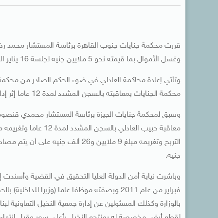
قررت محكمة جنايات جنوب القاهرة برئاسة المستشار محمد رضا 
وغسل الأموال بما قيمته نحو 5 ملايين جنيه لجلسة 16 يناير المقبل لبدء الاستماع إلى مرافعة الدفاع عن العادلي.
وتأتي إعادة محاكمة العادلي في ضوء الحكم الصادر من محك
محكمة الجنايات بمعاقبته بالسجن المشدد لمدة 12 عاما إثر إدانته في تلك القضية.
جنيه.
فبراير من عام 2011 وبصفته موظفا عاما (وزيرا 
بالوزارة وكذلك المسئولين عن إدارة جمعية النخيل التعاونية ل
لقطع أرض مخصصة له بمنتجع النخيل بأعلى سعر وقبل انتهاء المه