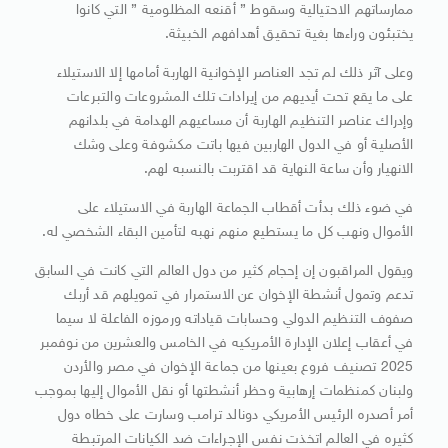
ممارساتهم الاحتيالية وسقوط ” أقنعه المظلومية ” التي كانوا
يختبئون وراءها بغية تحقيق أهدافهم الخبيثة.
وعلى آثر ذلك لم تجد العناصر الإخوانية الهاربة أمامها إلا الاستيلاء
على ما يقع تحت أيديهم من إيرادات تلك المشروعات والتبرعات
وإدراك عناصر التنظيم الهاربة أن مساعيهم الهدامة في بلدانهم
الأصلية أو في الدول الهاربين فيها باتت مكشوفة وعلى وشك
الانهيار وأن ساعة النهاية قد اقتربت بالنسبه لهم.
في ضوء ذلك بدأت أقطاب الجماعة الهاربة في الاستيلاء على
الأموال ونهب كل ما يستطيع منهم نهبه لتأمين البقاء الشخصي له.
ويقول المراقبون إن إحجام كثير من دول العالم التي كانت في السابق
تدعم وتمول أنشطة الإخوان عن الاستمرار في تمويلهم قد أربك
صفوف التنظيم الدولي وحسابات قياداته ورموزه الفاعلة لا سيما
في أعقاب إعلان الإدارة الأمريكيه في الخامس والعشرين من نوفمبر
2025 تصنيف فروع بعينها من جماعة الإخوان في مصر والأردن
ولبنان كمنظمات إرهابية وحظر أنشطتها أو نقل الأموال إليها بموجب
أمر أصدره الرئيس الأمريكي دونالد ترامب وسارت على خطاه دول
كثيره في العالم اتخذت نفس الإجراءات ضد الكيانات المرتبطة