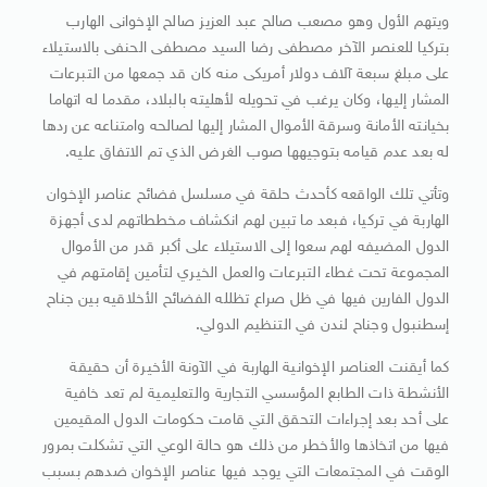
ويتهم الأول وهو مصعب صالح عبد العزيز صالح الإخوانى الهارب
بتركيا للعنصر الآخر مصطفى رضا السيد مصطفى الحنفى بالاستيلاء
على مبلغ سبعة آلاف دولار أمريكى منه كان قد جمعها من التبرعات
المشار إليها، وكان يرغب في تحويله لأهليته بالبلاد، مقدما له اتهاما
بخيانته الأمانة وسرقة الأموال المشار إليها لصالحه وامتناعه عن ردها
له بعد عدم قيامه بتوجيهها صوب الغرض الذي تم الاتفاق عليه.
وتأتي تلك الواقعه كأحدث حلقة في مسلسل فضائح عناصر الإخوان
الهاربة في تركيا، فبعد ما تبين لهم انكشاف مخططاتهم لدى أجهزة
الدول المضيفه لهم سعوا إلى الاستيلاء على أكبر قدر من الأموال
المجموعة تحت غطاء التبرعات والعمل الخيري لتأمين إقامتهم في
الدول الفارين فيها في ظل صراع تظلله الفضائح الأخلاقيه بين جناح
إسطنبول وجناح لندن في التنظيم الدولي.
كما أيقنت العناصر الإخوانية الهاربة في الآونة الأخيرة أن حقيقة
الأنشطة ذات الطابع المؤسسي التجارية والتعليمية لم تعد خافية
على أحد بعد إجراءات التحقق التي قامت حكومات الدول المقيمين
فيها من اتخاذها والأخطر من ذلك هو حالة الوعي التي تشكلت بمرور
الوقت في المجتمعات التي يوجد فيها عناصر الإخوان ضدهم بسبب