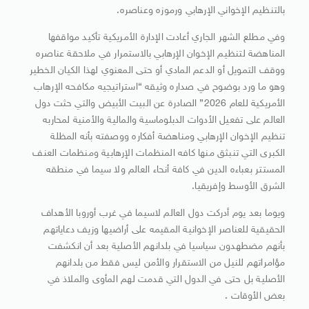
بالتنظيم الإخواني الإرهابي ورموزه وعناصره.
وفي مطلع الشهر الجاري أعادت الإدارة الأمريكية تأكيد مواقفها
المناهضة لتنظيم الإخوان الإرهابي بالاستمرار في ملاحقة عناصره
ووقف التمويل أو الدعم المادي أو حتى المعنوي لهذا الكيان الخطير
وهو ما ورد بوضوح في صداره وثيقه “استراتيجيه مكافحه الإرهاب
الأمريكية للعام 2026” الصادرة عن البيت الأبيض والتي حثت دول
العالم على تفعيل الأدوات الدبلوماسية والمالية والأمنية لمحاربه
تنظيم الإخوان الإرهابي ومناهضة أفكاره ووصفته بأنه المظلة
الكبرى التي تنبثق منها كافه المنظمات الإرهابية ومنظمات العنف
المستتر بعباءه الدين في كافة أنحاء العالم ولا سيما في منطقه
الشرق الأوسط وإفريقيا.
ويوما بعد يوم أدركت دول العالم لاسيما في غرب أوروبا الأهداف
الحقيقية للعناصر الإخوانية المقيمه على أراضيها وزيف دعاياتهم
بأنهم مضطهدون سياسيا في بلدانهم الأصلية بعد أن انكشفت
مؤامراتهم للنيل من الاستقرار والأمن ليس فقط من بلدانهم
الأصلية بل حتى في الدول التي قدمت لهم المأوى والملاذ في
بعض الأوقات .