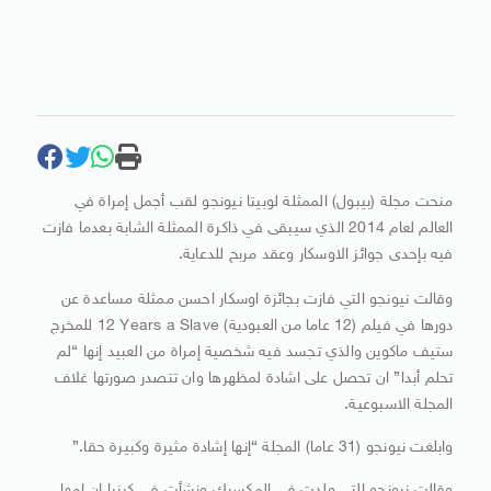
منحت مجلة (بيبول) الممثلة لوبيتا نيونجو لقب أجمل إمراة في
العالم لعام 2014 الذي سيبقى في ذاكرة الممثلة الشابة بعدما فازت
فيه بإحدى جوائز الاوسكار وعقد مربح للدعاية.
وقالت نيونجو التي فازت بجائزة اوسكار احسن ممثلة مساعدة عن
دورها في فيلم (12 عاما من العبودية) ‭ 12 Years a Slave‬للمخرج
ستيف ماكوين والذي تجسد فيه شخصية إمراة من العبيد إنها “لم
تحلم أبدا” ان تحصل على اشادة لمظهرها وان تتصدر صورتها غلاف
المجلة الاسبوعية.
وابلغت نيونجو (31 عاما) المجلة “إنها إشادة مثيرة وكبيرة حقا.”