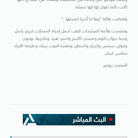
وقالت نيونجو التي ولدت في المكسيك ونشأت في كينيا إن امها
كانت دائما تقول لها إنها جميلة.
واضافت قائلة “وها انا أخيرا اصدقها .”
وتضمنت قائمة المرشحات للقب أجمل إمراة الممثلات كيري راسل
وجينا ديوان-تاتوم وميندي كالينج وامبير هيرد وجابرييلا يونيون
ومولي سيمس وكيري واشنطن ومغنية البوب بينك وعارضة الازياء
ستاسي كيبلر.
المصدر: رويترز