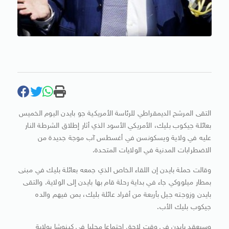
التقى المرشح الديمقراطي للرئاسة الأمريكية جو بايدن اليوم الخميس
بعائلة جيكوب بليك، الأمريكي الأسود الذي أثار إطلاق الشرطة النار
عليه في ولاية ويسكونسن في أغسطس آب موجة جديدة من
الاضطرابات المدنية في الولايات المتحدة.
وقالت حملة بايدن إن اللقاء الخاص الذي جمعه بعائلة بليك في مبنى
بمطار ميلووكي جاء في بداية رحلة قام بها بايدن إلى الولاية. والتقى
بايدن وزوجته جيل بأربعة من أفراد عائلة بليك، بمن فيهم والده
جيكوب بليك الأب.
وسيعقد بايدن في وقت لاحق اجتماعا محليا في كينوشا بولاية