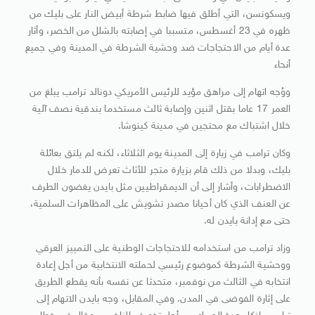
ويسكونسن، التي أطلق فيها ضابط شرطة أبيض النار على بليك من
ظهره في 23 أغسطس، متسببا في إصابته بالشلل من الخصر، وأثار
عدة أيام من الاحتجاجات ضد وحشية الشرطة في المدينة وفي جميع
أنحاء
ووُجه اتهام إلى مراهق مؤيد للرئيس الأمريكي دونالد ترامب يبلغ من
العمر 17 عاما بقتل اثنين وإصابة ثالث مستخدما بندقية نصف آلية
خلال اشتباك مع محتجين في مدينة كينوشا.
وكان ترامب في زيارة إلى المدينة يوم الثلاثاء، لكنه لم يلتق بعائلة
بليك، وبدلا من ذلك قام بزيارة متجر للأثاث تعرض للدمار خلال
الاضطرابات، وأشار إلى أن الديمقراطيين مثل بايدن يغضون الطرف
عن العنف الذي كان أحيانا مصدر تشويش على المظاهرات السلمية،
حتى مع إدانة بايدن له.
وزاد ترامب من استخدامه للاحتجاجات الوطنية على التمييز العرقي
ووحشية الشرطة كموضوع رئيسي لحملته الانتخابية من أجل إعادة
انتخابه في الثالث من نوفمبر، متحدثا عن نفسه بأنه يقطع الطريق
على إثارة الفوضى في المدن. وفي المقابل، وجه بايدن الاتهام إلى