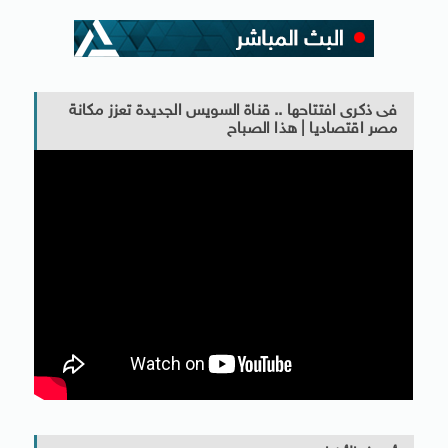
فى ذكرى افتتاحها .. قناة السويس الجديدة تعزز مكانة
مصر اقتصاديا | هذا الصباح