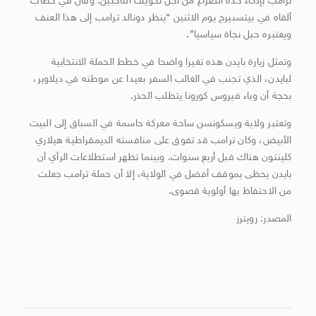
ترامب بإذكاء حدة الصراع من أجل تخويف الناخبين. وقال في خطاب
ألقاه في بيتسبيرج يوم الاثنين “ينظر دونالد ترامب إلى هذا العنف
ويعتبره حبل نجاة سياسيا”.
وتمثل زيارة بايدن هذه تغيرا واضحا في خطط الحملة الانتخابية
لبايدن، الذي تجنب في الغالب السفر بعيدا عن موطنه في ديلاوير،
بحجة أن وباء فيروس كورونا يتطلب الحذر.
وتعتبر ولاية ويسكونسن ساحة معركة حاسمة في السباق إلى البيت
الأبيض، وكان ترامب قد تفوق على منافسته الديمقراطية هيلاري
كلينتون هناك قبل أربع سنوات. وبينما تظهر استطلاعات الرأي أن
بايدن يحظى بموقف أفضل في الولاية، إلا أن حملة ترامب جعلت
من الاحتفاظ بها أولوية قصوى.
المصدر: رويترز