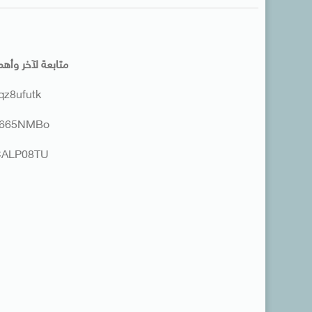
متابعة لآخر وأهم
kqz8ufutk
Br665NMBo
7CALP08TU