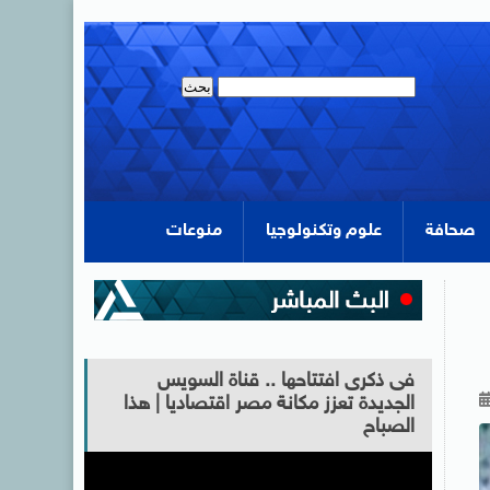
صحافة
علوم وتكنولوجيا
منوعات
فى ذكرى افتتاحها .. قناة السويس
الجديدة تعزز مكانة مصر اقتصاديا | هذا
الصباح