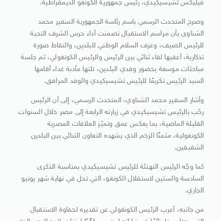
فيليكس تشيسيكيدي، رئيس جمهورية الكونغو الديمقراطية.
وصرح المتحدث الرسمي باسم رئاسة الجمهورية السفير محمد
الشناوى بأن مراسم الاستقبال تضمنت أداء حرس الشرف التحية
للرئيس الضيف، وعزف السلام الوطني للبلدين، والتقاط صورة
تذكارية، أعقبها لقاء ثنائي بين الرئيس والرئيس الكونغولي، ثم جلسة
مباحثات موسعة بحضور وفدي البلدين، تلتها مأدبة غداء أقامها
السيد الرئيس تكريمًا للرئيس تشيسيكيدي والوفد المرافق.
وأشار السفير محمد الشناوي، المتحدث الرسمي، إلى أن الرئيس
رحّب بالرئيس تشيسيكيدي في زيارته الرابعة إلى مصر خلال السنوات
القليلة الماضية، بما يعكس عمق وتميّز العلاقات المصرية
الكونغولية، مثمنًا الزخم الذي يشهده التعاون الثنائي بين البلدين
الشقيقين.
كما وجّه الرئيس التهنئة للرئيس تشيسيكيدي بمناسبة الذكرى
السادسة والستين لاستقلال الكونغو، التي تحل في نهاية شهر يونيو
الجاري.
من جانبه، أعرب الرئيس الكونغولي عن تقديره لحفاوة الاستقبال