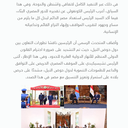
في ذلك عبر التنفيذ الكامل لاتفاقي واشنطن والدوحة. وفي هذا
السياق، أعرب الرئيس الكونغولي عن تقديره للدور المصري البنّاء،
فيما أكد السيد الرئيس استعداد مصر الدائم لبذل كل ما يلزم من
مساع وجهود لتقريب المواقف وإنهاء النزاع القائم وتداعياته
الإنسانية.
وأضاف المتحدث الرسمي أن الرئيسين ناقشا تطورات التعاون بين
دول حوض النيل، حيث تم التشديد على ضرورة احترام القانون
الدولي المنظم للأنهار الدولية العابرة للحدود. وفي هذا الإطار، أثنى
الرئيس تشيسيكيدي على الموقف المصري الحريص على التوافق
والداعم للطموحات التنموية لدول حوض النيل، مشددًا على حرص
بلاده على استمرار وتعزيز التنسيق مع مصر في هذا الصدد.