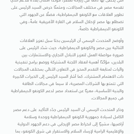
التي يحظى بها دائمًا في زياراته لمصر، مؤكّدًا امتنان بلاده للدعم الذي
تقدمه مصر في مختلف المجالات، ومثمنًا حرص السيد الرئيس على
تطوير العلاقات مع الكونغو الديمقراطية، فضلًا عن الجهود التي
تضطلع بها مصر لإحلال السلام في القارة الأفريقية عامةً، وفي
الكونغو الديمقراطية خاصةً.
وأوضح المتحدث الرسمي أن الرئيسين بحثا سبل تعزيز العلاقات
الثنائية بين مصر والكونغو الديمقراطية، حيث شدّد الرئيس على
ضرورة مواصلة العمل لتعزيز التبادل التجاري والاستثمارات بين
البلدين، مؤكّدًا أهمية انعقاد اللجنة المشتركة ووضع برامج تنفيذية
وآليات لمتابعة التقدم المحرز في التعاون الثنائي بمختلف المجالات
ذات الاهتمام المشترك. كما أشار السيد الرئيس إلى الخبرات الكبيرة
التي تتمتع بها الشركات المصرية، لا سيما في مجالات الطاقة
والبنية الأساسية، معربًا عن استعداد مصر لدعم الكونغو الديمقراطية
في جميع المجالات.
وذكر المتحدث الرسمي أن السيد الرئيس جدّد التأكيد على دعم مصر
الكامل لسيادة جمهورية الكونغو الديمقراطية ووحدة وسلامة
أراضيها، مشيرًا إلى انخراط مصر الإيجابي في دعم الجهود الدولية
والإقليمية الرامية لإرساء السلام والاستقرار في شرق الكونغو، بما