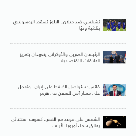
تشيلسي ضد ميلان.. البلوز يُسقط الروسونيري
بثلاثية وديًا
الرئيسان الصربى والأوكرانى يتعهدان بتعزيز
العلاقات الاقتصادية
فانس: سنواصل الضغط على إيران.. ونعمل
على مسار آمن للسفن فى هرمز
الشمس على موعد مع القمر.. كسوف استثنائى
يعانق سماء أوروبا الأربعاء