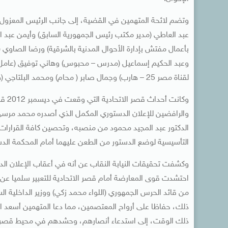
وتضم لائحة المتهمين في القضية، إلى جانب الرئيس المعزول،
عبد العاطي (مدير مكتب رئيس الجمهورية السابق) وأيمن عبد ا
بأعمال مفتش بإدارة الأحوال المدنية بالشرقية) ورضا الصاو
وعبد الحكيم إسماعيل (مدرس – محبوس) وهاني توفيق (عامل – 
لقناة مصر 25 – هارب) وجمال صابر ( محام) ومحمد البلتاجي (طبيب) وعصام العريان (طبيب) ووجدي غنيم (داعية هارب) .
وكان
والرافضين للإعلان الدستوري المكمل الذي أصدره محمد مرسي، 
الدكتور عبد المجيد محمود من منصبه، وتحصين كافة القرارات
التأسيسية لوضع الدستور من الطعن عليهما أمام المحكمة الدستو
احتشدت قوى المعارضة أمام قصر الاتحادية للتعبير سلميا ع
من قائد الحرس الجمهوري (اللواء محمد زكي) ووزير الداخلية ا
ذلك، حفاظا على أرواح المعتصمين، مما دعا المتهمين أسعد 
ذلك الوقت، إلى استدعاء أنصارهم، وحشدهم في محيط قصر ال