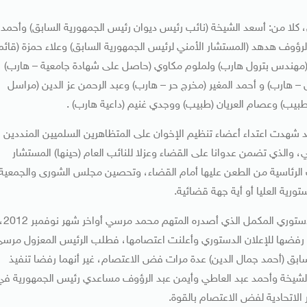
 كلا من: أسعد الشيخة (نائب رئيس ديوان رئيس الجمهورية السابق) وأحمد
لرؤوف هدهد (المستشار الأمني لرئيس الجمهورية السابق) وعلاء حمزة (قائم
ي (مهندس بترول هارب) ولملوم مكاوي (حاصل على شهادة جامعية – هارب)
هارب) و أحمد المغير (مخرج حر – هارب) وعبد الرحمن عز الدين (مراسل
ت أحداث قصر الاتحادية التي وقعت في ديسمبر 2012 قد شهدت اعتداء أعضاء تنظيم الإخوان على المتظاهرين السلميين المنددين
والذي تضمن عدوانا على القضاء وعزلا للنائب العام (حينها) المستشار
 الرئاسية من الطعن عليها أمام القضاء، وتحصين مجلس الشورى والجمعية
رية العليا أو أية جهة قضائية.
وكشفت تحقيقات النيابة النقاب عن أنه في أعقاب الإعلان الدستوري المكمل الذي أصدره المتهم محمد مرسي أوا
ن رفضها للإعلان الدستوري وأعلنت اعتصامها، فطلب الرئيس المعزول مرس
لسابق (أحمد جمال الدين) عدة مرات فض الاعتصام، غير أنهما رفضا تنفيذ
الشيخة وأحمد عبد العاطي وأيمن عبد الرؤوف مساعدي رئيس الجمهورية في
اتحادية لفض الاعتصام بالقوة.