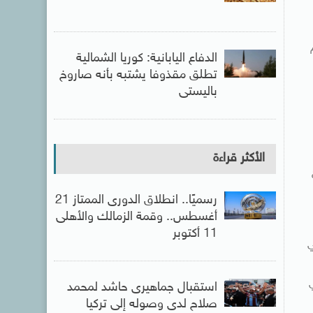
الدفاع اليابانية: كوريا الشمالية
تطلق مقذوفا يشتبه بأنه صاروخ
باليستى
الأكثر قراءة
رسميًا.. انطلاق الدورى الممتاز 21
أغسطس.. وقمة الزمالك والأهلى
خر شهر نوفمبر 2012،
11 أكتوبر
ي
استقبال جماهيرى حاشد لمحمد
صلاح لدى وصوله إلى تركيا