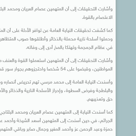
وأشارت التحقيقات إلى أن المتهمين عصام العريان ومحمد الب
الاعتصام بالقوة.
كما كشفت تحقيقات النيابة العامة عن توافر الأدلة على أن ا
وحملوا أسلحة نارية محملة بالذخائر وأطلقوها صوب المتظا
في عظام الجمجمة وتهتكا بالمخ أدى إلى وفاته.
وأشارت التحقيقات إلى أن المتهمين استعملوا القوة والعنف مع
المواطنين، وقبضوا على 54 شخصا واحتجزوهم بجوار سور قصر الاتحادية وعذبوهم بطريقة وحشية.
وأسندت النيابة العامة إلى محمد مرسي تهم تحريض أنصاره وم
والبلطجة وفرض السطوة، وإحراز الأسلحة النارية والذخائر وا
حق وتعذيبهم.
كما أسندت النيابة إلى المتهمين عصام العريان ومحمد البلتاج
الجرائم، في حين أسندت إلى المتهمين أسعد الشيخة وأحمد ع
حمزة وعبد الرحمن عز وأحمد المغير وجمال صابر وباقي المتهمي