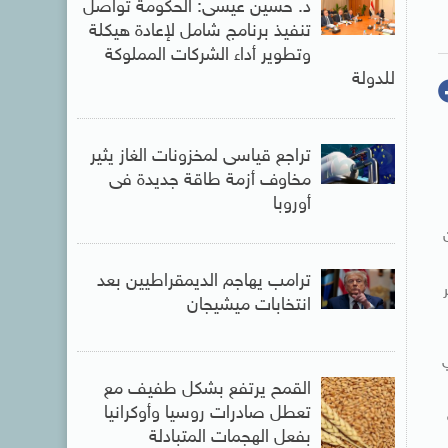
د. حسين عيسى: الحكومة تواصل
تنفيذ برنامج شامل لإعادة هيكلة
وتطوير أداء الشركات المملوكة
للدولة
تراجع قياسى لمخزونات الغاز يثير
مخاوف أزمة طاقة جديدة فى
أوروبا
4 شهود من
ترامب يهاجم الديمقراطيين بعد
انتخابات ميشيجان
القمح يرتفع بشكل طفيف مع
تعطل صادرات روسيا وأوكرانيا
بفعل الهجمات المتبادلة