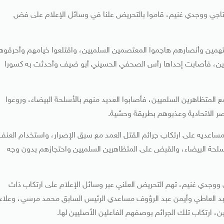
لتاجي ووجدي غنيم، قاموا بالتحريض علنا في وسائل الإعلام على فض
لمتهمين وأنصارهم هاجموا المعتصمين السلميين، واقتلعوا خيامهم وأحرقوه
هرين، فأصابت إحداها رأس الصحفي الحسيني أبو ضيف وأحدثت به كسورا
 المتظاهرين السلميين، فأصابوا العديد منهم بالأسلحة البيضاء، وروعوا
ساعديه على ارتكاب جرائم القتل العمد مع سبق الإصرار، واستخدام العنف
لأسلحة البيضاء، والقبض على المتظاهرين السلميين واحتجازهم بدون وجه
ي ووجدي غنيم، تهم التحريض العلني عبر وسائل الإعلام على ارتكاب ذات
بد العاطي وأيمن عبد الرؤوف مساعدي الرئيس السابق محمد مرسي، وعلاء
ن، ارتكاب تلك الجرائم بوصفهم الفاعلين الأصليين لها.