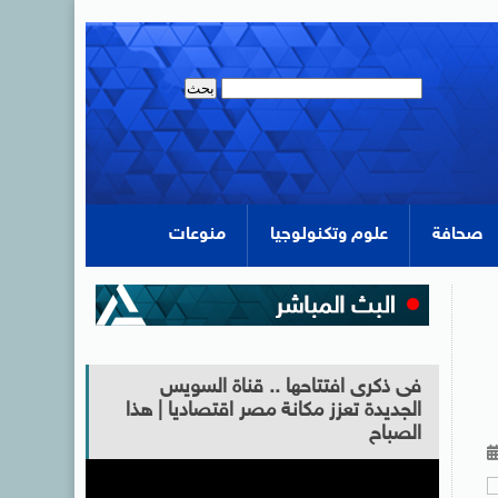
صحافة
علوم وتكنولوجيا
منوعات
فى ذكرى افتتاحها .. قناة السويس
الجديدة تعزز مكانة مصر اقتصاديا | هذا
الصباح