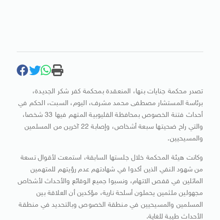
تصدر محكمة جنايات بنها، المنعقدة بمحكمة كفر شكر الجديدة،
برئاسة المستشار مصطفى محمد مشرف، اليوم، السبت، الحكم في
أحداث فتنة الخصوص بمحافظة القليوبية المتهم فيها 33 شخصا،
والتي راح ضحيتها سبعة أشخاص، وإصابة 22 آخرين من المسلمين
والمسيحيين.
وكانت هيئة المحكمة خلال جلستها السابقة، استمعت لأقوال تسعة
من شهود النفي الذين أكدوا في شهادتهم عدم رؤيتهم للمتهمين
الماثلين في قفص الاتهام، ونسبوا جميع الوقائع والأحداث لأشخاص
مجهولين ملثمين يحملون أسلحة نارية، مؤكدين أن العلاقة بين
المسلمين والمسيحيين في منطقة الخصوص وبالتحديد في منطقة
الأحداث طيبة للغاية.