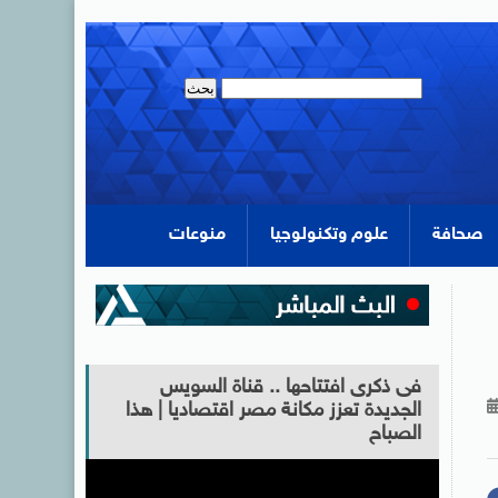
صحافة
علوم وتكنولوجيا
منوعات
فى ذكرى افتتاحها .. قناة السويس
الجديدة تعزز مكانة مصر اقتصاديا | هذا
الصباح