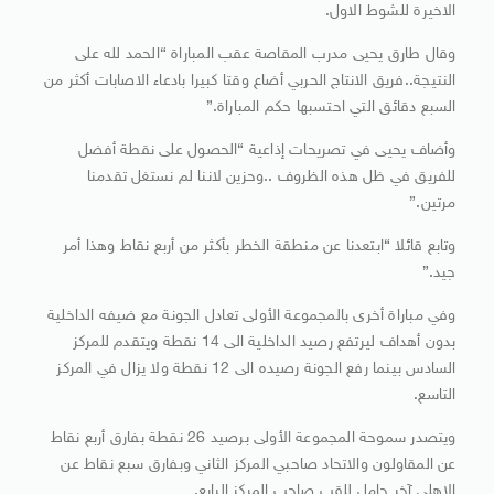
الاخيرة للشوط الاول.
وقال طارق يحيى مدرب المقاصة عقب المباراة “الحمد لله على
النتيجة..فريق الانتاج الحربي أضاع وقتا كبيرا بادعاء الاصابات أكثر من
السبع دقائق التي احتسبها حكم المباراة.”
وأضاف يحيى في تصريحات إذاعية “الحصول على نقطة أفضل
للفريق في ظل هذه الظروف ..وحزين لاننا لم نستغل تقدمنا
مرتين.”
وتابع قائلا “ابتعدنا عن منطقة الخطر بأكثر من أربع نقاط وهذا أمر
جيد.”
وفي مباراة أخرى بالمجموعة الأولى تعادل الجونة مع ضيفه الداخلية
بدون أهداف ليرتفع رصيد الداخلية الى 14 نقطة ويتقدم للمركز
السادس بينما رفع الجونة رصيده الى 12 نقطة ولا يزال في المركز
التاسع.
ويتصدر سموحة المجموعة الأولى برصيد 26 نقطة بفارق أربع نقاط
عن المقاولون والاتحاد صاحبي المركز الثاني وبفارق سبع نقاط عن
الاهلي آخر حامل للقب صاحب المركز الرابع.