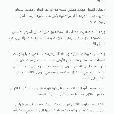
الشباك.
وتمكن البديل محمد مجدي طلبه من ادراك التعادل مجددا للانتاج
الحربي في الدقيقة 84 من ضربة رأس في الزاوية اليمنى لمرمى
رمزي صالح.
ورفع المقاصة رصيده الى 16 نقطة وواصل احتلال المركز الخامس
بالمجموعة الأولى فيما رفع الانتاج رصيده الى تسع نقاط ولا يزال في
المركز الأخير.
وتقاسم الفريقان المباراة وتبادلا السيطرة على بعض فتراتها ولاحت
للمقاصة فرصتين متتاليتين الأولى بعد سبع دقائق مرت على يسار
نادر سعد حارس الانتاج الحربي والثانية بعد عشر دقائق عندما فشل
احمد السيد في استقبال عرضية برأسه في مرمى الانتاج ليحولها
الدفاع الى ركنية.
وسدد محمد أبو العلا لاعب الانتاج كرة قوية قبل نهاية الشوط الاول
بخمس دقائق علت عارضة صالح حارس المقاصة.
وأنقذ سعد حارس الانتاج فرصة هدف للمقاصة من تسديدة رامي
عادل الصاروخية من ركلة حرة مباشرة حولها الى ركنية في الدقيقة