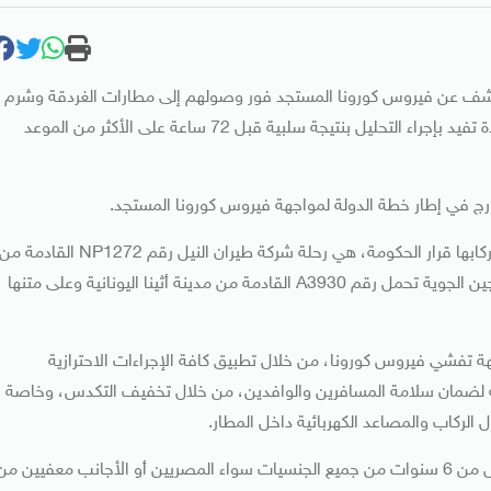
طة الطيران المدني تطبيق قرار إجراء تحليل الـPCR للكشف عن فيروس كورونا المستجد فور وصولهم إلى مطارات الغردقة وشرم
الشيخ ومرسى علم وطابا، وذلك في حالة عدم تقديمهم شهادة تفيد بإجراء التحليل بنتيجة سلبية قبل 72 ساعة على الأكثر من الموعد
رج في إطار خطة الدولة لمواجهة فيروس كورونا المستجد.
وقالت مصادر في المطار، إن أولى الرحلات التي سيطبق على ركابها قرار الحكومة، هي رحلة شركة طيران النيل رقم NP1272 القادمة م
مدينة الدمام السعودية على متنها 150 راكبًا، ورحلة خطوط ايجين الجوية تحمل رقم A3930 القادمة من مدينة أثينا اليونانية وعلى متنها
جهة تفشي فيروس كورونا، من خلال تطبيق كافة الإجراءات الاحترازية
صحة لضمان سلامة المسافرين والوافدين، من خلال تخفيف التكدس، وخاصة
 الركاب والمصاعد الكهربائية داخل المطار.
وكانت سلطة الطيران المدني اصدرت تعليمات إن الأطفال أقل من 6 سنوات من جميع الجنسيات سواء المصريين أو الأجانب معفيين م