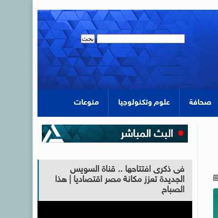
صحافة
علوم وتكنولوجيا
منوعات
فى ذكرى افتتاحها .. قناة السويس
الجديدة تعزز مكانة مصر اقتصاديا | هذا
الصباح