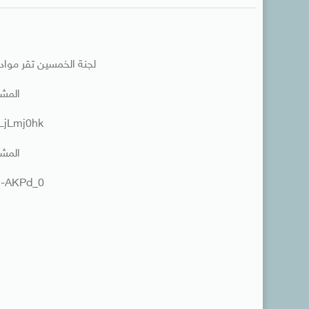
لجنة الخمسين تقر مواد دستور 2013 والبالغ ع
المشهد 1-12-
DLjLmj0hk
المشهد 1-12-
httpv://youtu.be/TSpN-AKPd_0