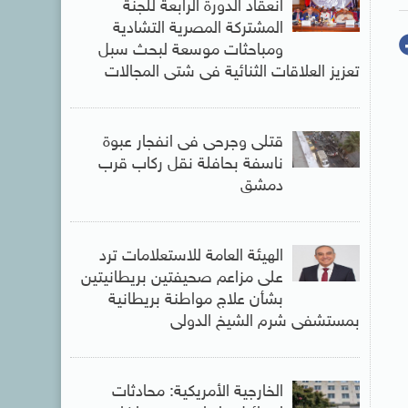
انعقاد الدورة الرابعة للجنة
المشتركة المصرية التشادية
ومباحثات موسعة لبحث سبل
تعزيز العلاقات الثنائية فى شتى المجالات
قتلى وجرحى فى انفجار عبوة
ناسفة بحافلة نقل ركاب قرب
دمشق
الهيئة العامة للاستعلامات ترد
على مزاعم صحيفتين بريطانيتين
بشأن علاج مواطنة بريطانية
بمستشفى شرم الشيخ الدولى
الخارجية الأمريكية: محادثات