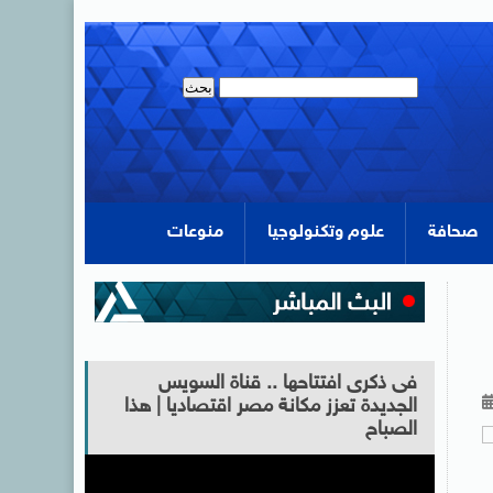
صحافة
علوم وتكنولوجيا
منوعات
فى ذكرى افتتاحها .. قناة السويس
الجديدة تعزز مكانة مصر اقتصاديا | هذا
الصباح