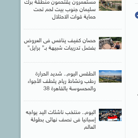
مستعمرون يقتحمون منطقة برك
سليمان جنوب بيت لحم تحت
حماية قوات الاحتلال
حصان كفيف ينافس فى العروض
بفضل تدريبات شبيهة بـ” برايل”
الطقس اليوم.. شديد الحرارة
رطب ونشاط رياح يلطف الأجواء
والمحسوسة بالقاهرة 38
اليوم.. منتخب ناشئات اليد يواجه
إسبانيا فى نصف نهائى بطولة
العالم