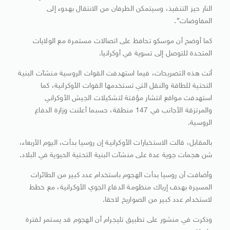
النار حيز التنفيذ، وسيتمكن الطرفان من الانتقال بهدوء إلى
المفاوضات”.
كما أوضح أن موسكو تحافظ على اتصالات مستمرة مع الولايات
المتحدة للتوصل إلى تسوية في أوكرانيا.
أتت هذه التصريحات، فيما استهدفت القوات الروسية منشآت البنية
التحتية للطاقة والنقل التي تستخدمها القوات الأوكرانية، كما
استهدفت مواقع انتشار مؤقتة لتشكيلات الجيش الأوكراني
والمرتزقة الأجانب في 147 منطقة، حسبما أعلنت وزارة الدفاع
الروسية.
بالمقابل، قالت الاستخبارات الأوكرانية إن روسيا بدأت، اليوم الأربعاء،
شن هجمات جوية عدة على منشآت البنية التحتية الحيوية في البلاد.
وأضافت أن روسيا بدأت الهجوم باستخدام عدد كبير من الطائرات
المسيرة بهدف إرباك منظومة الدفاع الجوي الأوكرانية، مع خطط
لاستخدام عدد كبير من الصواريخ لاحقا.
وذكرت في منشور على تطبيق تليجرام أن الهجوم قد يستمر لفترة