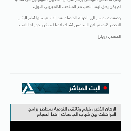
وكان الاحتجاج التونسي يرتكز على ان اللاعبين المولودين في المانيا
لم يكن يحق لهما اللعب مع المنتخب الكاميروني الاول.
وصعدت تونس الى الجولة الفاصلة بعد الغاء هزيمتها أمام الرأس
الاخضر 2-صفر لان المنافس أشرك لاعبا لم يكن يحق له اللعب.
المصدر: رويترز
الرهان الأخير، فيلم وثائقى للتوعية بمخاطر برامج
المراهنات بين شباب الجامعات | هذا الصباح