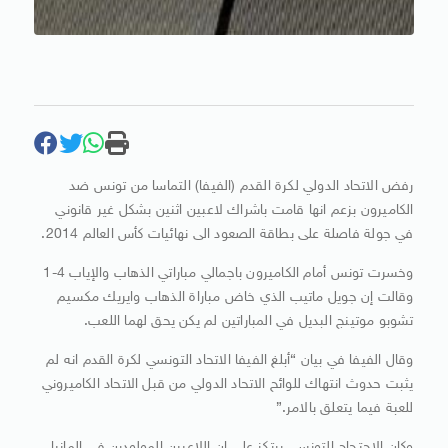
رفض الاتحاد الدولي لكرة القدم (الفيفا) التماسا من تونس ضد
الكاميرون بزعم انها قامت باشراك لاعبين اثنين بشكل غير قانوني
في جولة فاصلة على بطاقة الصعود الى نهائيات كأس العالم 2014.
وخسرت تونس أمام الكاميرون باجمالي مباراتي الذهاب والإياب 4-1
وقالت إن جويل ماتيب الذي خاض مباراة الذهاب وايريك مكسيم
تشوبو موتينج‭ ‬البديل في المباراتين لم يكن يحق لهما اللعب.
وقال الفيفا في بيان “أبلغ الفيفا الاتحاد التونسي لكرة القدم انه لم
يثبت حدوث انتهاك للوائح الاتحاد الدولي من قبل الاتحاد الكاميروني
للعبة فيما يتعلق بالامر.”