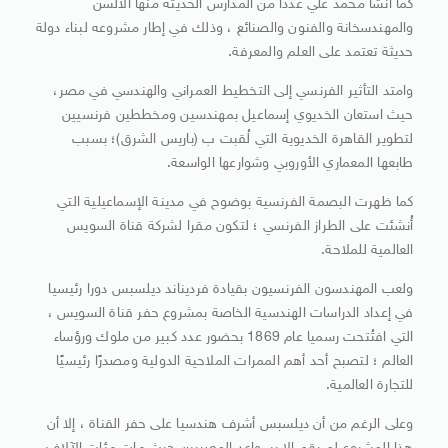
كما أنشأ محمد علي عددا من المدارس الحديثة منها الألسن
والمهندسخانة والفنون والصنائع ، وذلك في إطار مشروعه لبناء دولة
حديثة تعتمد على العلم والمعرفة.
وامتد التأثير الفرنسي إلى التخطيط العمراني والهندسي في مصر،
حيث استعان الخديوي إسماعيل بمهندسين ومخططين فرنسيين
لتطوير القاهرة الخديوية التي لُقبت ب (باريس الشرق)؛ بسبب
طابعها المعماري الأوروبي وشوارعها الواسعة.
كما ظهرت البصمة الفرنسية بوضوح في مدينة الإسماعيلية التي
أُنشئت على الطراز الفرنسي ؛ لتكون مقرا لشركة قناة السويس
العالمية للملاحة.
ولعب المهندسون الفرنسيون بقيادة فرديناند ديلسبس دورا رئيسيا
في إعداد الدراسات الهندسية الخاصة بمشروع حفر قناة السويس ،
التي افتُتحت رسميا عام 1869 بحضور عدد كبير من ملوك ورؤساء
العالم ؛ لتصبح أحد أهم الممرات الملاحية الدولية ومصدرًا رئيسيًا
للتجارة العالمية.
وعلى الرغم من أن ديلسبس أشرف هندسيا على حفر القناة ، إلا أن