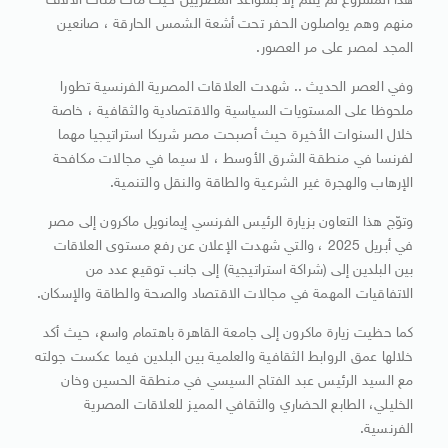
هذا المشروع لم يقم إلا بسواعد المصريين حيث مات مئات الآلاف
منهم وهم يواصلون الحفر تحت أشعة الشمس الحارقة ، صانعين
المجد لمصر على مر العصور.
وفي العصر الحديث .. شهدت العلاقات المصرية الفرنسية تطورا
ملحوظا على المستويات السياسية والاقتصادية والثقافية ، خاصة
خلال السنوات الأخيرة حيث أصبحت مصر شريكا استراتيجيا مهما
لفرنسا في منطقة الشرق الأوسط ، لا سيما في مجالات مكافحة
الإرهاب والهجرة غير الشرعية والطاقة والنقل والتنمية.
وتوّج هذا التعاون بزيارة الرئيس الفرنسي إيمانويل ماكرون إلى مصر
في أبريل 2025 ، والتي شهدت الإعلان عن رفع مستوى العلاقات
بين البلدين إلى (شراكة استراتيجية) إلى جانب توقيع عدد من
الاتفاقيات المهمة في مجالات الاقتصاد والصحة والطاقة والإسكان.
كما حظيت زيارة ماكرون إلى جامعة القاهرة باهتمام واسع، حيث أكد
خلالها عمق الروابط الثقافية والعلمية بين البلدين فيما عكست جولته
مع السيد الرئيس عبد الفتاح السيسي في منطقة الحسين وخان
الخليلي، الطابع الحضاري والثقافي المميز للعلاقات المصرية
الفرنسية.