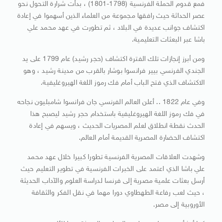
فمع قدوم الحملة الفرنسية (1798-1801) ، بدأت شرارة التحول نحو
عصر الحداثة حيث رافقها مجموعة من العلماء الذين أسهموا في إعادة
اكتشاف جوانب عديدة في البلاد ، ثم تطورت في عهد محمد علي
باشا عبر البعثات التعليمية.
ومن أبرز إنجازات تلك الفترة اكتشاف (حجر رشيد) عام 1799 على يد
الجندي الفرنسي بيير فرانسوا بوشار بالقرب من مدينة رشيد ، وهو
الاكتشاف الذي فتح الباب أمام فك رموز اللغة الهيروغليفية.
وفي عام 1822 .. أعلن العالم الفرنسي جان فرانسوا شامبليون نجاحه
في فك رموز اللغة الهيروغليفية باستخدام حجر رشيد ليصبح هذا
الحدث نقطة انطلاق لعلم المصريات الحديث ، ويسهم في إعادة
اكتشاف الحضارة المصرية القديمة أمام العالم.
وشهدت العلاقات المصرية الفرنسية تطورا كبيرا خلال عهد محمد
علي باشا الذي اعتمد على الخبرات الفرنسية في تطوير التعليم حيث
أرسل بعثات علمية مصرية إلى فرنسا لدراسة العلوم والآداب الحديثة
، حيث لعب رفاعة الطهطاوي دورا مهما في نقل الفكر والثقافة
الأوروبية إلى مصر.