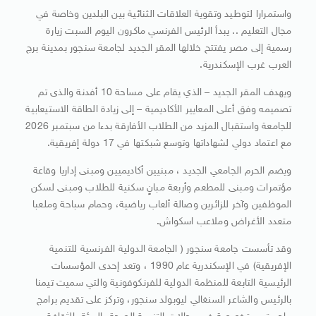
واستمرارا لتوطيد وتقوية العلاقات الثنائية بين البلدين وخاصة في
مجال التعليم .. يبدأ الرئيس الفرنسي ماكرون اليوم السبت زيارة
رسمية إلى مصر يفتتح خلالها المقر الجديد لجامعة سنجور بمدينة برج
العرب غرب الإسكندرية.
ويهدف المقر الجديد – الذي يقام على مساحة 10 أفدنة والذى تم
تصميمه وفق أعلى المعايير الأكاديمية – إلى زيادة الطاقة الاستيعابية
للجامعة واستقبال المزيد من الطلاب الأفارقة بدءا من سبتمبر 2026
مع اعتماد دولي لشهاداتها وتوسع شبكتها في 17 دولة إفريقية.
ويضم الحرم الجامعي الجديد ، مبنيين أكاديميين ومبنى إداريا وقاعة
مؤتمرات ومبنى للمطعم وأربعة مبانٍ سكنية للطلاب ومبنى لسكن
الموظفين وآخر للزائرين وصالة ألعاب رياضية، وحمام سباحة وملعبا
متعدد الأغراض وملاعب اسكواش.
وقد تأسست جامعة سنجور ( الجامعة الدولية الفرنسية للتنمية
الإفريقية) في الإسكندرية عام 1990 ، وتعد إحدى المؤسسات
الرئيسية التابعة للمنظمة الدولية للفرنكوفونية والتي سميت تيمنا
بالرئيس والشاعر السنغالي ليوبولد سنجور، وتركز على تقديم برامج