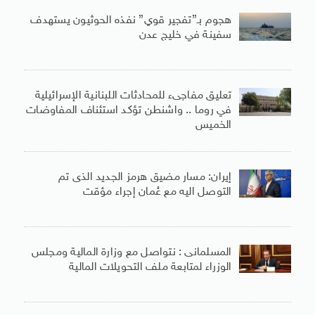
هجوم بـ”تفجير قوي” نفذه الحوثيون يستهدف
سفينة في خليج عدن
تعليق مفاجىء للمحادثات اللبنانية الإسرائيلية
في روما .. واشنطن تؤكد استئناف المفاوضات
الخميس
إيران: مسار مضيق هرمز الجديد الذى تم
التوصل اليه مع عُمان إجراء مؤقت
المسلمانى : نتواصل مع وزارة المالية ومجلس
الوزراء لمتابعة ملف التحويلات المالية