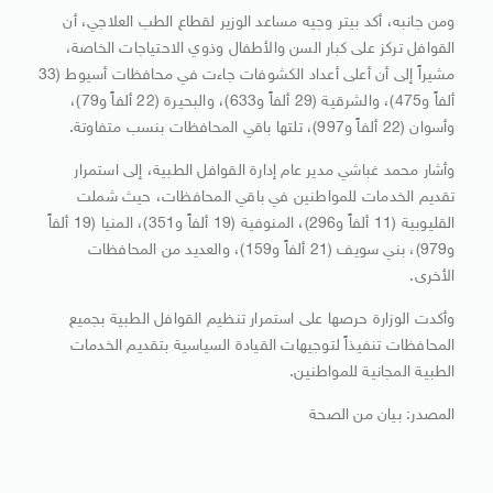
ومن جانبه، أكد بيتر وجيه مساعد الوزير لقطاع الطب العلاجي، أن
القوافل تركز على كبار السن والأطفال وذوي الاحتياجات الخاصة،
مشيراً إلى أن أعلى أعداد الكشوفات جاءت في محافظات أسيوط (33
ألفاً و475)، والشرقية (29 ألفاً و633)، والبحيرة (22 ألفاً و79)،
وأسوان (22 ألفاً و997)، تلتها باقي المحافظات بنسب متفاوتة.
وأشار محمد غباشي مدير عام إدارة القوافل الطبية، إلى استمرار
تقديم الخدمات للمواطنين في باقي المحافظات، حيث شملت
القليوبية (11 ألفاً و296)، المنوفية (19 ألفاً و351)، المنيا (19 ألفاً
و979)، بني سويف (21 ألفاً و159)، والعديد من المحافظات
الأخرى.
وأكدت الوزارة حرصها على استمرار تنظيم القوافل الطبية بجميع
المحافظات تنفيذاً لتوجيهات القيادة السياسية بتقديم الخدمات
الطبية المجانية للمواطنين.
المصدر: بيان من الصحة