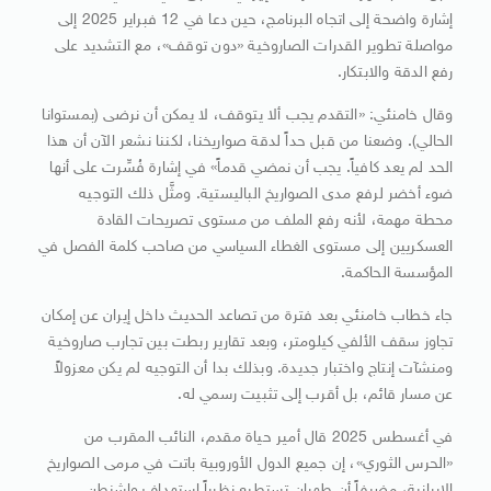
إشارة واضحة إلى اتجاه البرنامج، حين دعا في 12 فبراير 2025 إلى
مواصلة تطوير القدرات الصاروخية «دون توقف»، مع التشديد على
رفع الدقة والابتكار.
وقال خامنئي: «التقدم يجب ألا يتوقف، لا يمكن أن نرضى (بمستوانا
الحالي). وضعنا من قبل حداً لدقة صواريخنا، لكننا نشعر الآن أن هذا
الحد لم يعد كافياً. يجب أن نمضي قدماً» في إشارة فُسِّرت على أنها
ضوء أخضر لرفع مدى الصواريخ الباليستية. ومثَّل ذلك التوجيه
محطة مهمة، لأنه رفع الملف من مستوى تصريحات القادة
العسكريين إلى مستوى الغطاء السياسي من صاحب كلمة الفصل في
المؤسسة الحاكمة.
جاء خطاب خامنئي بعد فترة من تصاعد الحديث داخل إيران عن إمكان
تجاوز سقف الألفي كيلومتر، وبعد تقارير ربطت بين تجارب صاروخية
ومنشآت إنتاج واختبار جديدة. وبذلك بدا أن التوجيه لم يكن معزولاً
عن مسار قائم، بل أقرب إلى تثبيت رسمي له.
في أغسطس 2025 قال أمير حياة مقدم، النائب المقرب من
«الحرس الثوري»، إن جميع الدول الأوروبية باتت في مرمى الصواريخ