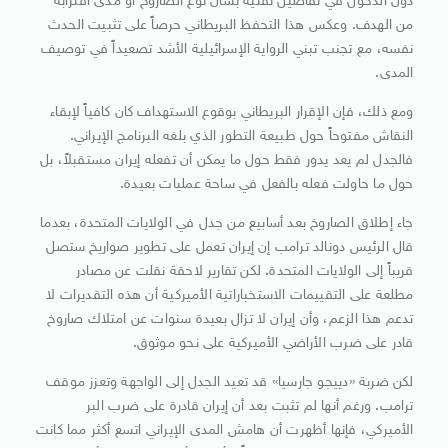
دون الدخول في تفاصيل تقنية بشأن نوع الصاروخ أو مدى اقترابه
من الهدف. وعكس هذا التحفظ البريطاني حرصاً على تثبيت الحدث
نفسه، مع تجنب تبني الرواية الإسرائيلية الأشد تصعيداً في توصيف
المدى.
ومع ذلك، فإن الإقرار البريطاني بوقوع الاستهداف كان كافياً لإبقاء
النقاش مفتوحاً حول طبيعة التطور الذي بلغه البرنامج الإيراني.
فالجدل لم يعد يدور فقط حول ما يمكن أن تفعله إيران مستقبلاً، بل
حول ما حاولت فعله بالفعل في ساحة عمليات بعيدة.
جاء إطلاق الصاروخ بعد أسابيع من جدل في الولايات المتحدة، بعدما
قال الرئيس دونالد ترامب إن إيران تعمل على تطوير صواريخ ستصل
قريباً إلى الولايات المتحدة. لكن تقارير لاحقة نقلت عن مصادر
مطلعة على التقييمات الاستخباراتية الأميركية أن هذه التقديرات لا
تدعم هذا الزعم، وأن إيران لا تزال بعيدة سنوات عن امتلاك صاروخ
قادر على ضرب الأراضي الأميركية على نحو موثوق.
لكن ضربة «دييجو جارسيا» قد تعيد الجدل إلى الواجهة وتعزز موقف
ترامب. ورغم أنها لم تثبت بعد أن إيران قادرة على ضرب البر
الأميركي، فإنها أظهرت أن هامش المدى الإيراني اتسع أكثر مما كانت