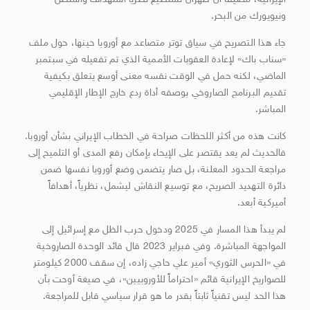
الإيرانية، مضيفاً أن طهران تستطيع نظرياً استهداف واشنطن
ونيويورك من البحر.
جاء هذا التصريح في سياق توتر متصاعد مع أوروبا حينها، حول ملف
«سناب باك» لإعادة العقوبات الأممية الذي تم تفعيله في سبتمبر
الماضي، لكنه حمل في الوقت نفسه معنى أوسع يتعلق بكيفية
تقديم البرنامج الصاروخي بوصفه أداة ردع خارج الإطار الإقليمي
المباشر.
كانت هذه من أكثر اللحظات صراحة في الخطاب الإيراني بشأن أوروبا.
فالحديث لم يعد يقتصر على الإيحاء بإمكان رفع المدى أو التلميح إلى
مراجعة الحدود المعلنة، بل صار يتضمن وضع أوروبا نفسها ضمن
دائرة التهديد الصريح، مع توسيع النقاش ليشمل، نظرياً، أهدافاً
أميركية أبعد.
لم يبدأ هذا المسار في 2025 ودخول حرب الظل مع إسرائيل إلى
المواجهة المباشرة. وفي فبراير 2023 قال قائد الوحدة الصاروخية
في «الحرس الثوري» أمير علي حاجي زاده، إن سقف 2000 كيلومتر
للصواريخ الإيرانية قائم «احتراماً للأوروبيين»، في صيغة أوحت بأن
هذا الحد ليس تقنياً ثابتاً بقدر ما هو قرار سياسي قابل للمراجعة.