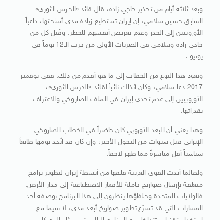
وبعد ثلاثة أيام من تحذير حاجي زاده، قال قائد «الحرس الثوري»
السابق حسين سلامي، إن إيران تستطيع زيادة مدى أسلحتها، داعياً
الأوروبيين إلى الحذر وعدم تعريض أنفسهم للخطر. وقُتل كل من
حاجي زاده وسلامي في الضربات الأولى من حرب الـ12 يوماً في
يونيو .
ويعود هذا النوع من الخطاب إلى ما هو أقدم من ذلك. ففي نوفمبر
2017 دعا سلامي، وكان آنذاك نائباً لقائد «الحرس الثوري»،
الأوروبيين إلى عدم تحدي إيران في الملف الصاروخي والاعتراف
بقدراتها.
وهذا يعني أن البعد الأوروبي كان حاضراً في الخطاب الصاروخي
الإيراني قبل سنوات من التحول الأخير، وإن كان قد اتَّخذ يومها طابعاً
سياسياً أقل مباشرةً مما ظهر لاحقاً.
ولطالما أبدت القوى الغربية قلقها من أنشطة إيران لتطوير برامج
متعلقة بإرسال صواريخ حاملة للأقمار الاصطناعية إلى مدار الأرض.
فالولايات المتحدة وحلفاؤها ينظرون إلى هذا البرنامج بوصفه أحد
المسارات التي قد تسرّع تطوير صواريخ أبعد مدى، لا سيما مع