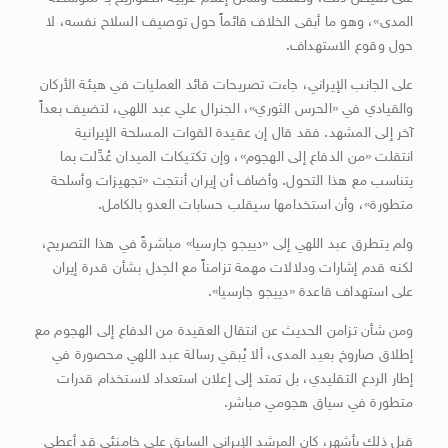
المدى»، وهو ما أبقى الخلاف قائماً حول توصيف السلاح نفسه، لا
حول وقوع الاستهداف.
على الجانب الإيراني، جاءت تصريحات قائد العمليات في هيئة الأركان
والقيادي في «الحرس الثوري»، الجنرال علي عبد اللهي، لتضيف بعداً
آخر إلى المشهد. فقد قال إن عقيدة القوات المسلحة الإيرانية
انتقلت «من الدفاع إلى الهجوم»، وإن تكتيكات الميدان عُدِّلت بما
يتناسب مع هذا التحول. وأضاف أن إيران أنتجت «تجهيزات وأسلحة
متطورة»، وأن استخدامها سيقلب حسابات العدو بالكامل.
ولم يتطرق عبد اللهي إلى «دييجو جارسيا» مباشرةً في هذا التصريح،
لكنه قدم إشارات ودلالات مهمة تزامناً مع الجدل بشأن قدرة إيران
على استهداف قاعدة «دييجو جارسيا».
ومن شأن تزامن الحديث عن انتقال العقيدة من الدفاع إلى الهجوم مع
إطلاق صاروخ بعيد المدى، ألا يُبقي رسالة عبد اللهي محصورة في
إطار الردع التقليدي، بل تمتد إلى إعلان استعداد لاستخدام قدرات
متطورة في سياق هجومي مباشر.
قبل ذلك بأشهر، كان المرشد الإيراني السابق علي خامنئي قد أعطى