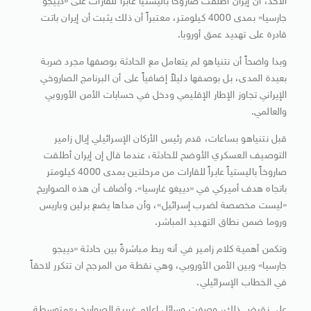
الأحد، أن إيران أطلقت صاروخاً باليستياً عابراً للقارات على «دييجو
جارسيا» بمدى 4000 كيلومتر، معتبراً أن ذلك يثبت أن إيران باتت
قادرة على تهديد عمق أوروبا.
وبدا واضحاً أن نتنياهو لم يتعامل مع الحادثة بوصفها مجرد ضربة
بعيدة المدى، بل بوصفها دليلاً إضافياً على أن البرنامج الصاروخي
الإيراني تجاوز الإطار الإقليمي ودخل في حسابات الأمن الأوروبي
والعالمي.
قبل نتنياهو بساعات، قدم رئيس الأركان الإسرائيلي إيال زامير
التوصيف العسكري الأوضح للحادثة، عندما قال إن إيران أطلقت
صاروخاً باليستياً عابراً للقارات من مرحلتين بمدى 4000 كيلومتر
باتجاه هدف أميركي في «دييغو غارسيا». وأضاف أن هذه الصواريخ
«ليست مخصصة لضرب إسرائيل»، وأن مداها يضع برلين وباريس
وروما ضمن نطاق التهديد المباشر.
وتكمن أهمية كلام زامير في أنه ربط مباشرةً بين حادثة «دييجو
جارسيا» وبين الأمن الأوروبي، وهي نقطة من المرجح ان تتكرر لاحقاً
في الخطاب الإسرائيلي.
على نقيض ذلك، وصفت وسائل إعلام غربية الصواريخ بـ«متوسطة