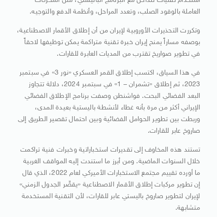
استخدام تقنيات تتداخل مع البرنامج الباليستي، مثل المحركات
العاملة بالوقود الصلب، وتعدد المراحل، وأنظمة الدفع والتوجيه.
وتكررت التحذيرات الأوروبية لإيران من أن إطلاق الأقمار الاصطناعية،
بوصفه مساراً يمنح إيران خبرة تقنية متراكمة يمكن توظيفها لاحقاً
في تطوير صواريخ تقترب من المديات العابرة للقارات.
في هذا السياق، اكتسب إطلاق القمر العسكري «نور 3» في سبتمبر
2023، ثم إطلاق «تشمران – 1» في سبتمبر 2024، دلالة تتجاوز
البعد الفضائي البحت. فواشنطن وصفت برنامج الإطلاق الفضائي
الإيراني أكثر من مرة بأنه غطاء لأنشطة باليستية بعيدة المدى،
وربطت بين تطوير الحوامل الفضائية وبين احتمال تقصير الطريق إلى
صاروخ عابر للقارات.
تستند هذه المخاوف إلى تقديرات استخباراتية وخبرات فنية تراكمت
خلال السنوات الماضية. ومن أبرز ما استندت إليه المواقف الغربية
ما أورده تقييم مجتمع الاستخبارات الأميركي لعام 2022، الذي قال
إن تطوير مركبات إطلاق الأقمار الاصطناعية «يقصِّر الجدول الزمني»
لإيران لتطوير صاروخ باليستي عابر للقارات، لأن التقنية المستخدمة
متشابهة.