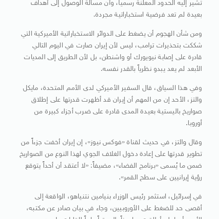
تشير إليه الحدود المعلنة رسمياً، وأن مسألة الوصول إلى أهداف
بعيدة لم تعد فرضية استخباراتية مجردة.
ومن شأن الهجوم أن يضغط على الدوائر الاستخباراتية الأميركية التي
شككت بتحذيرات ترامب، ليس لأن إيران صارت في اليوم التالي
قادرة على إصابة نيويورك أو واشنطن، بل لأن الطريق إلى المديات
الأبعد لم يعد يبدو نظرياً بالقدر نفسه.
وفي هذا السياق، قال السفير الأميركي لدى الأمم المتحدة، مايكل
والتز، الأحد إن من المهم أن إيران قد أظهرت قدرتها على إطلاق
صواريخ باليستية بعيدة المدى قادرة على ضرب أجزاء كبيرة من
أوروبا.
وقال والتز، في حديث لقناة «فوكس نيوز»، إن إيران أخفت جزءاً من
تطوير قدرتها على إعادة دخول الغلاف الجوي لهذا النوع من الصواريخ
ضمن ما يُسمى «برنامج الفضاء»، مضيفاً: «لا أعتقد أن أحداً يتوقع
رؤية إيرانيين على سطح القمر».
في إسرائيل، استثمر رئيس الوزراء بنيامين نتنياهو، الواقعة إلى
أقصى حد للضغط على الأوروبيين، وجاء في بيان صادر عن مكتبه،