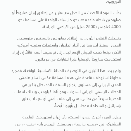
الأوروبية.
بدأت الموجة الأحدث من الجدل مع تقارير عن إطلاق إيران صاروخاً أو
صاروخين باتجاه قاعدة «دييجو جارسيا»، الواقعة على مسافة نحو
4000 كيلومتر (2500 ميل) من الأراضي الإيرانية.
وتحدثت التقارير الأولى عن إطلاق صاروخين باليستيين متوسطي
المدى، سقط أحدهما في أثناء الطيران وأسقطت سفينة أميركية
الآخر، بينما ذهب الجيش الإسرائيلي إلى توصيف أبعد، قائلاً إن إيران
استخدمت صاروخاً باليستياً عابراً للقارات من مرحلتين.
ولم يبدد هذا التباين في التوصيف الدلالة الأساسية للواقعة. فمجرد
محاولة استهداف قاعدة على هذه المسافة عكس اتساع هامش
المدى الإيراني إلى مستوى يتجاوز السقف الذي ظل يتكرر في
الخطاب الرسمي الإيراني لسنوات وهو ألفا كيلومتر. وبذلك انتقلت
القضية سريعاً من نقاش تقني إلى ملف أمني أوسع، لا يتعلق
بإسرائيل والمنطقة فقط، بل بأوروبا أيضاً.
وعلى الفور، أقرت لندن، السبت، بأن إيران استهدفت القاعدة
المشتركة في «دييجو جارسيا»، ووصفت الهجوم بأنه «متهور»، من