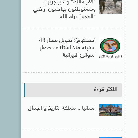
“كفر مالك” و”دير جرير”..
ومستوطنون يهاجمون أراضي
“المغير” برام الله
(سنتكوم): تحويل مسار 48
سفينة منذ استئناف حصار
الموانئ الإيرانية
الأكثر قراءة
إسبانيا .. مملكة التاريخ و الجمال