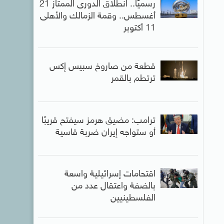
رسميًا.. انطلاق الدورى الممتاز 21
أغسطس.. وقمة الزمالك والأهلى
11 أكتوبر
قطعة من صاروخ سبيس إكس
ترتطم بالقمر
ترامب: مضيق هرمز سيفتح قريبًا
أو ستواجه إيران ضربة قاسية
اقتحامات إسرائيلية واسعة
بالضفة واعتقال عدد من
الفلسطينيين