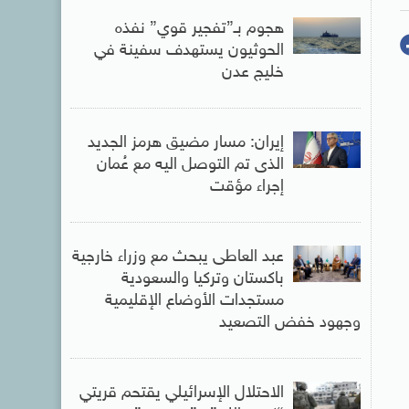
هجوم بـ”تفجير قوي” نفذه
الحوثيون يستهدف سفينة في
خليج عدن
إيران: مسار مضيق هرمز الجديد
الذى تم التوصل اليه مع عُمان
إجراء مؤقت
عبد العاطى يبحث مع وزراء خارجية
باكستان وتركيا والسعودية
مستجدات الأوضاع الإقليمية
وجهود خفض التصعيد
الاحتلال الإسرائيلي يقتحم قريتي