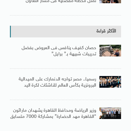
تمثل محطة مفصلية فى مسار التعاون
الأكثر قراءة
حصان كفيف ينافس فى العروض بفضل
تدريبات شبيهة بـ” برايل”
رسميا.. مصر تواجه الدنمارك على الميدالية
البرونزية بكأس العالم للناشئات لكرة اليد
وزير الرياضة ومحافظ القاهرة يشهدان ماراثون
“القاهرة مهد الحضارة” بمشاركة 7000 متسابق