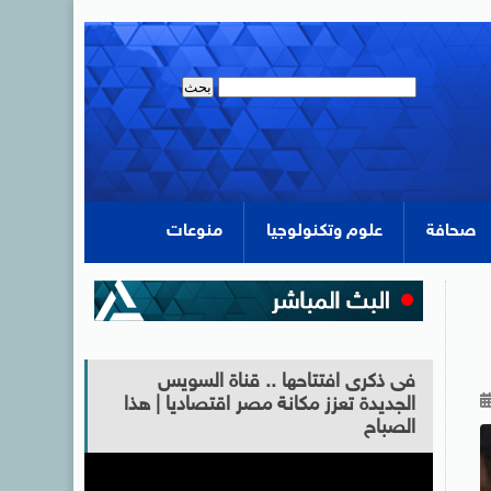
صحافة
علوم وتكنولوجيا
منوعات
فى ذكرى افتتاحها .. قناة السويس
الجديدة تعزز مكانة مصر اقتصاديا | هذا
الصباح