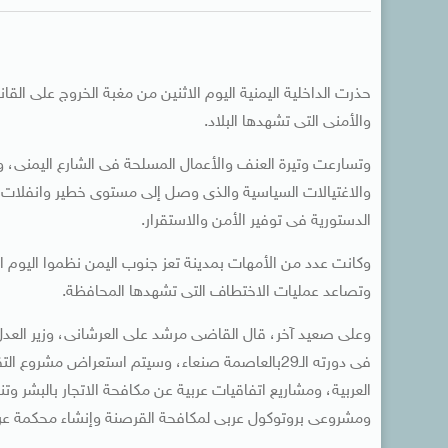
حذرت الداخلية اليمنية اليوم الاثنين من مغبة الخروج على ا
والأمنى التى تشهدها البلاد.
وتسارعت وتيرة العنف والأعمال المسلحة فى الشارع اليمنى،
والاغتيالات السياسية والذى وصل إلى مستوى خطير وانفلات أ
الدستورية فى توفير الأمن والاستقرار.
وكانت عدد من الأمهات بمدينة تعز جنوب اليمن نظموا اليوم الا
وتصاعد عمليات الاختطاف التى تشهدها المحافظة.
وعلى صعيد آخر، قال القاضى مرشد على العرشانى، وزير العدل ال
فى دورته الـ29بالعاصمة صنعاء، وسيتم استعراض مشرو
العربية، ومشاريع اتفاقيات عربية عن مكافحة الاتجار بالبشر وتن
ومشروعى بروتوكول عربى لمكافحة القرصنة وإنشاء محكمة عربية