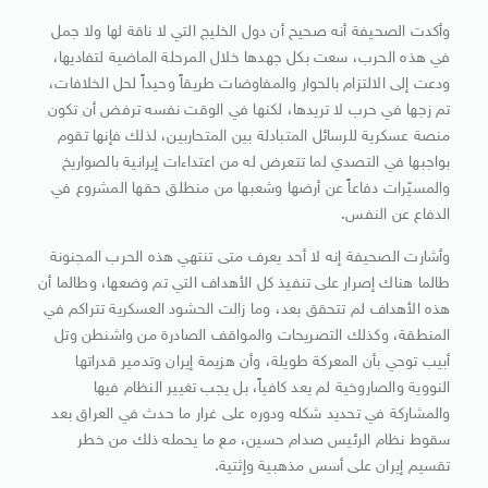
وأكدت الصحيفة أنه صحيح أن دول الخليج التي لا ناقة لها ولا جمل
في هذه الحرب، سعت بكل جهدها خلال المرحلة الماضية لتفاديها،
ودعت إلى الالتزام بالحوار والمفاوضات طريقاً وحيداً لحل الخلافات،
تم زجها في حرب لا تريدها، لكنها في الوقت نفسه ترفض أن تكون
منصة عسكرية للرسائل المتبادلة بين المتحاربين، لذلك فإنها تقوم
بواجبها في التصدي لما تتعرض له من اعتداءات إيرانية بالصواريخ
والمسيّرات دفاعاً عن أرضها وشعبها من منطلق حقها المشروع في
الدفاع عن النفس.
وأشارت الصحيفة إنه لا أحد يعرف متى تنتهي هذه الحرب المجنونة
طالما هناك إصرار على تنفيذ كل الأهداف التي تم وضعها، وطالما أن
هذه الأهداف لم تتحقق بعد، وما زالت الحشود العسكرية تتراكم في
المنطقة، وكذلك التصريحات والمواقف الصادرة من واشنطن وتل
أبيب توحي بأن المعركة طويلة، وأن هزيمة إيران وتدمير قدراتها
النووية والصاروخية لم يعد كافياً، بل يجب تغيير النظام فيها
والمشاركة في تحديد شكله ودوره على غرار ما حدث في العراق بعد
سقوط نظام الرئيس صدام حسين، مع ما يحمله ذلك من خطر
تقسيم إيران على أسس مذهبية وإثتية.