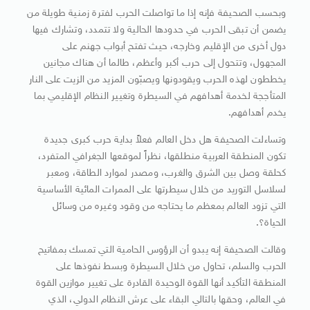
وبحسب الصحيفة فإنه إذا ما تواصلت الحرب لفترة زمنية طويلة من
يضمن أن تبقى الحرب في حدودها الحالية ولا تتمدد، وتشارك فيها
دول أخرى من الإقليم وخارجه، حيث تفتح أبواب جهنم على
المجهول، وتتحول إلى حرب أكبر وأعظم، طالما أن هناك مجانين
يخططون لهذه الحرب ويقودونها ويصبّون المزيد من الزيت على النار
المتأججة لخدمة أهدافهم في السيطرة وتغيير النظام الإقليمي بما
يخدم أهدافهم.
وتساءلت الصحيفة هل دخل العالم فعلاً بداية حرب كبرى جديدة
تكون المنطقة العربية منطلقها، نظراً لموقعها الجغرافي المتفرد،
كحلقة وصل بين الشرق والغرب، ومصدر لموارد الطاقة، ومعبر
لسلاسل التوريد من خلال سيطرتها على الممرات المائية الأساسية
التي تزود العالم بمعظم ما يحتاجه من وقود وغيره من وسائل
الحياة؟.
وقالت الصحيفة إنه يبدو أن الرؤوس الحامية التي تمسك بمفاتيح
الحرب والسلم، تحاول من خلال السيطرة وبسط نفوذها على
المنطقة التأكيد أنها القوة الوحيدة القادرة على تغيير موازين القوة
في العالم، وحقها بالتالي البقاء على عرش النظام الدولي، الذي