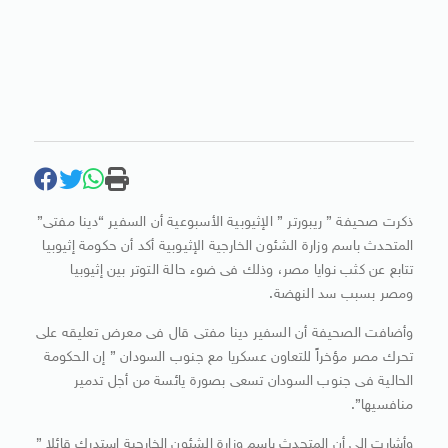
ذكرت صحيفة ” ريبورتر ” الإثيوبية الأسبوعية أن السفير “دينا مفتى”
المتحدث باسم وزارة الشئون الخارجية الإثيوبية أكد أن حكومة إثيوبيا
تتابع عن كثب نوايا مصر، وذلك فى ضوء حالة التوتر بين إثيوبيا
ومصر بسبب سد النهضة.
وأضافت الصحيفة أن السفير دينا مفتى قال فى معرض تعليقه على
تحرك مصر مؤخراً للتعاون عسكريا مع جنوب السودان ” إن الحكومة
الحالية فى جنوب السودان تسعى بصورة يائسة من أجل تدمير
منافسيها”.
وأشارت إلى أن المتحدث باسم وزارة الشئون الخارجية استدرك قائلا ”