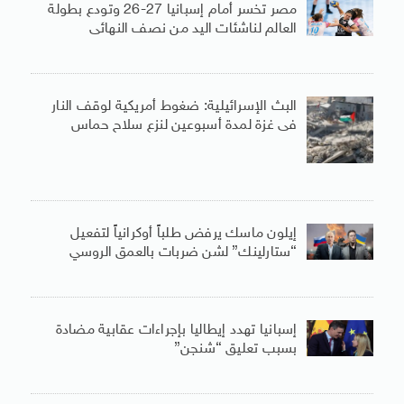
مصر تخسر أمام إسبانيا 27-26 وتودع بطولة
العالم لناشئات اليد من نصف النهائى
البث الإسرائيلية: ضغوط أمريكية لوقف النار
فى غزة لمدة أسبوعين لنزع سلاح حماس
إيلون ماسك يرفض طلباً أوكرانياً لتفعيل
“ستارلينك” لشن ضربات بالعمق الروسي
إسبانيا تهدد إيطاليا بإجراءات عقابية مضادة
بسبب تعليق “شنجن”