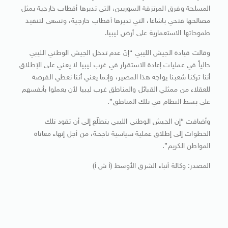
المسلحة وفرق المرتزقة السوريين، التي تديرها أقطاب خارجية يمثل
مصالحها فتحي باشاغا، التي تديرها أقطاب خارجية، وتسعى لتنفيذ
طموحاتها الاستعمارية على أرض ليبيا.
وقالت قيادة الجيش الليبي “إنّ عدم تدخل الجيش الوطني الليبي
حالياً في عمليات إعادة الاستقرار في غرب ليبيا لا يعني على الإطلاق
أننا تركنا شعبنا يواجه هذا المصير، وإنما يعني أننا نعطي الفرصة
للعقلاء من ممثلي القبائل والمناطق غرب ليبيا لأن يعملوا بأنفسهم
على بسط النظام في تلك المناطق”.
وأضافت “إن الجيش الوطني الليبي يتطلّع إلى أن تقود تلك
الخطوات إلى إطلاق عملية سياسية ناجحة، من أجل إنهاء معاناة
المواطن الكريم”.
المصدر: وكالة أنباء الشرق الأوسط (أ ش أ)