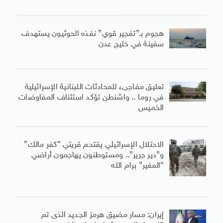
هجوم بـ”تفجير قوي” نفذه الحوثيون يستهدف
سفينة في خليج عدن
تعليق مفاجىء للمحادثات اللبنانية الإسرائيلية
في روما .. واشنطن تؤكد استئناف المفاوضات
الخميس
الاحتلال الإسرائيلي يقتحم قريتي “كفر مالك”
و”دير جرير”.. ومستوطنون يهاجمون أراضي
“المغير” برام الله
إيران: مسار مضيق هرمز الجديد الذى تم