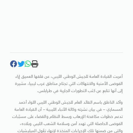
أعربت القيادة العامة للجيش الوطني الليبي، عن قلقها العميق إزاء
الفوضى الأمنية والانتهاكات التي تجتاح مناطق غرب ليبيا، مشيرة
إلى أنها تتابع عن كثب التطورات الجارية في طرابلس.
وأكد الناطق باسم القائد العام للجيش الوطني الليبي اللواء أحمد
المسماري – في بيان نشرته وكالة الأنباء الليبية – أن القيادة العامة
تدعم خطوات مكافحة الإرهاب وبسط النظام والقضاء على مسبّبات
الفوضى الحاصلة التي تهدد أمن وسلامة الشعب الليبي وبلاده،
والتي من ضمنها تلك الإجراءات المتخذة لإنهاء تغّول الميليشيات