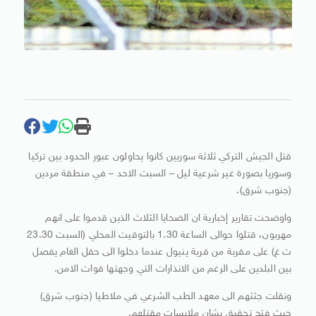
قتل الجيش التركي ثلاثة سوريين كانوا يحاولون عبور الحدود بين تركيا
وسوريا بصورة غير شرعية ليل – السبت الاحد – في منطقة مردين
(جنوب شرق).
واوضحت تقارير إخبارية ان الضحايا الثلاث الذين قدموا على انهم
مهربون، قتلوا حوالى الساعة 1.30 بالتوقيت المحلي (السبت 23.30
ت غ) على مقربة من قرية ينيول عندما دخلوا الى حقل الغام يفصل
بين البلدين على الرغم من الانذارات التي وجهتها قوات الامن.
ونقلت جثثهم الى معهد الطب الشرعي في ملاطيا (جنوب شرق)
حيث فتح تحقيق بشان ملابسات مقتلهم.