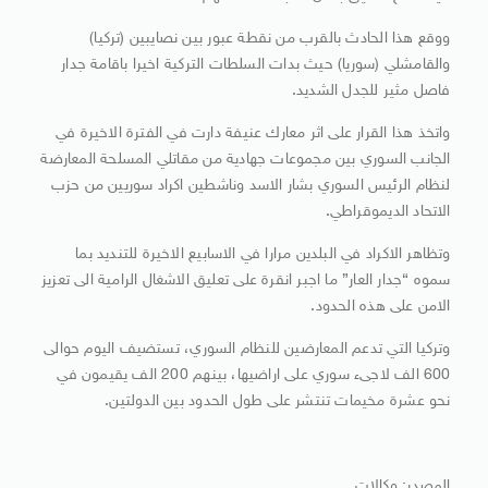
ووقع هذا الحادث بالقرب من نقطة عبور بين نصايبين (تركيا)
والقامشلي (سوريا) حيث بدات السلطات التركية اخيرا باقامة جدار
فاصل مثير للجدل الشديد.
واتخذ هذا القرار على اثر معارك عنيفة دارت في الفترة الاخيرة في
الجانب السوري بين مجموعات جهادية من مقاتلي المسلحة المعارضة
لنظام الرئيس السوري بشار الاسد وناشطين اكراد سوريين من حزب
الاتحاد الديموقراطي.
وتظاهر الاكراد في البلدين مرارا في الاسابيع الاخيرة للتنديد بما
سموه “جدار العار” ما اجبر انقرة على تعليق الاشغال الرامية الى تعزيز
الامن على هذه الحدود.
وتركيا التي تدعم المعارضين للنظام السوري، تستضيف اليوم حوالى
600 الف لاجىء سوري على اراضيها، بينهم 200 الف يقيمون في
نحو عشرة مخيمات تنتشر على طول الحدود بين الدولتين.
المصدر: وكالات