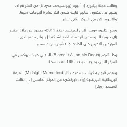
وقالت مجلة بيلبورد إن ألبوم (بيونسيهBeyonce) من المتوقع ان
يصبح في غضون اسابيع قليلة ضمن اكثر عشرة ألبومات مبيعا.
والالبوم الان في المركز الثاني عشر.
ويباع الالبوم -وهو الاول لبيونسيه منذ 2011- حصريا من خلال متجر
(اي.تيونز) للموسيقى الرقمية التابع لشركة ابل. ولم يتوفر لدى
الموزعين الاخرين حتى الحادي والعشرين من ديسمبر.
وجاء ألبوم (‭Blame it All on My Roots‬) للمغني جارث بروكس في
المركز الثاني بمبيعات بلغت 199 الف نسخة.
وتقدم ألبوم (ذكريات منتصف الليلةMidnight Memories) للفرقة
البريطانية-الايرلندية (وان دايركشن) من المركز الخامس إلي الثالث
المصدر: رويترز