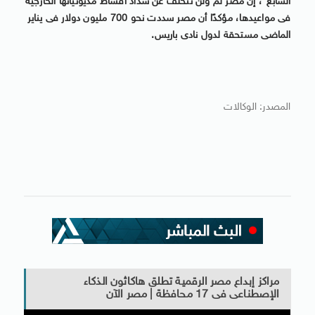
السابع”، إن مصر لم ولن تتخلف عن سداد أقساط مديونياتها الخارجية
فى مواعيدها، مؤكدًا أن مصر سددت نحو 700 مليون دولار فى يناير
الماضى مستحقة لدول نادى باريس.
المصدر: الوكالات
مراكز إبداع مصر الرقمية تطلق هاكاثون الذكاء
الإصطناعى فى 17 محافظة | مصر الآن