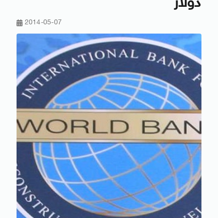
دوﻻر
2014-05-07