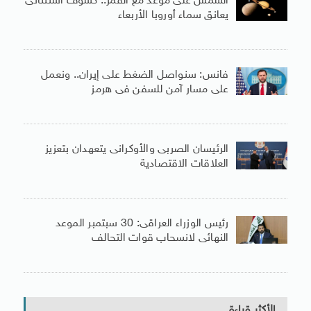
الشمس على موعد مع القمر.. كسوف استثنائى
يعانق سماء أوروبا الأربعاء
فانس: سنواصل الضغط على إيران.. ونعمل
على مسار آمن للسفن فى هرمز
الرئيسان الصربى والأوكرانى يتعهدان بتعزيز
العلاقات الاقتصادية
رئيس الوزراء العراقى: 30 سبتمبر الموعد
النهائى لانسحاب قوات التحالف
الأكثر قراءة