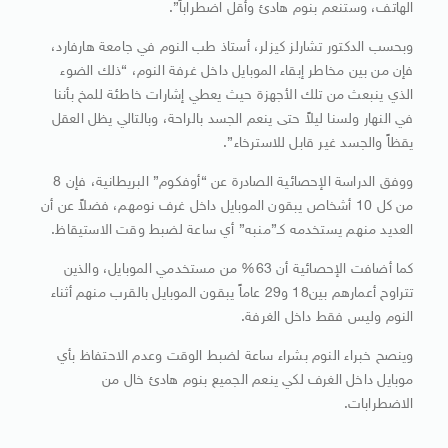
الهاتف، وستنعم بنوم هادئ وأقل اضطراباً”.
وبحسب الدكتور تشارلز كيزلر، أستاذ طب النوم في جامعة هارفارد،
فإن من بين مخاطر إبقاء الموبايل داخل غرفة النوم، “ذلك الضوء
الذي ينبعث من تلك الأجهزة حيث يعطي إشارات خاطئة للمخ بأننا
في النهار ولسنا ليلاً حتى ينعم الجسد بالراحة، وبالتالي يظل العقل
يقظاً والجسد غير قابل للاسترخاء”.
ووفق الدراسة الإحصائية الصادرة عن “أوفكوم” البريطانية، فإن 8
من كل 10 أشخاص يبقون الموبايل داخل غرف نومهم، فضلاً عن أن
العديد منهم يستخدمه كـ”منبه” أي ساعة لضبط وقت الاستيقاظ.
كما أضافت الإحصائية أن 63% من مستخدمي الموبايل، والذين
تتراوح أعمارهم بين18 و29 عاماً يبقون الموبايل بالقرب منهم أثناء
النوم وليس فقط داخل الغرفة.
وينصح خبراء النوم بشراء ساعة لضبط الوقت وعدم الاحتفاظ بأي
موبايل داخل الغرف لكي ينعم الجميع بنوم هادئ خال من
الاضطرابات.