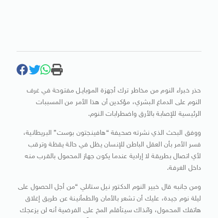
حذر خبراء النوم من مخاطر ترك أجهزة الموبايـل مفتوحة في غرف
النوم على الدماغ البشري، مؤكدين أن هذا الأمر من المسببات
الرئيسية للإصابة بالأرق واضطرابات النوم.
ووفق البحث الذي نشرته صحيفة “هافينجتون بوست” البريطانية،
فسر الأمر بأن العقل الباطن للإنسان يظل في حالة يقظة وترقب
لأي اتصال بطريقة لا إرادية عندما يكون جهاز المحمول بالقرب منه
داخل الغرفة.
ومن جانبه قال خبير النوم الدكتور نيل ستانلي “من أجل الحصول على
ليلة نوم جيدة، عليك أن تشعر بالأمان والطمأنينة عن طريق إغلاق
هاتفك المحمول، وآنذاك سيتأقلم المخ على الفرضية أنه لن يزعجك