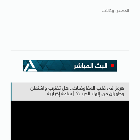
المصدر: وكالات
هرمز فى قلب المفاوضات.. هل تقترب واشنطن
وطهران من إنهاء الحرب؟ | ساعة إخبارية