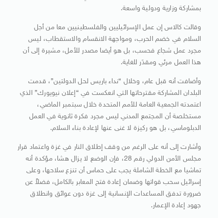
بمشاركة وزارية ودولية واسعة.
وقالت كالاس إن عمل الإسرائيليين والفلسطينيين معا من أجل
السلام في خضم الحرب، ومواجهة الانقسام والاستقطاب، ليس
مجرد عمل شجاع فحسب، بل هو أيضا مصدر للأمل، مشيرة إلى أن
هذا العمل مرئي ومقدَر للغاية.
وأضافت أنه قبل عام، وخلال “نداء باريس لحل الدولتين”، قدمت
البلدان المشاركة مقترحاتها التي انعكست في “إعلان نيويورك” الذي
اعتمدته الجمعية العامة للأمم المتحدة خلال سبتمبر الماضي،
مستخلصة أن المجتمع المدني ليس مجرد فكرة ثانوية في العمل
الدبلوماسي، بل هو ركيزة لا غنى عنها لإعادة بناء السلام.
وأشارت إلى أنه على الرغم من وقف إطلاق النار في غزة واعتماد قرار
مجلس الأمن الدولي رقم 28، فإن الوضع لا يزال هشا، مؤكدة أنه
تماشيا مع الخطة الشاملة يجب على حماس أن تنزع سلاحها، وعلى
إسرائيل سحب قواتها وضمان إعادة فتح المعابر بالكامل، فضلاً عن
ضرورة تدفق المساعدات الإنسانية إلى غزة دون عوائق وانطلاق
جهود إعادة الإعمار.