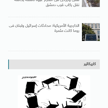
قتلى وجرحى فى انفجار عبوة ناسفة بحافلة
نقل ركاب قرب دمشق
الخارجية الأمريكية: محادثات إسرائيل ولبنان فى
روما كانت مثمرة
كاريكاتير