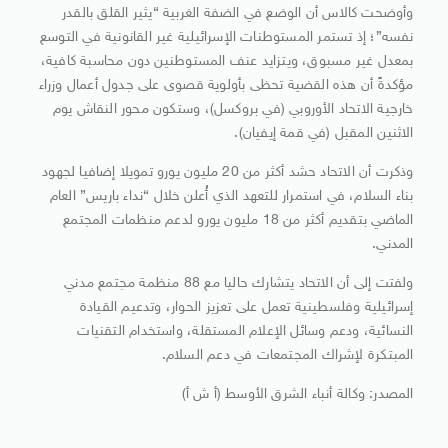
وأوضحت كالاس أن الوضع في الضفة الغربية “يثير القلق بالقدر
نفسه”؛ إذ تستمر المستوطنات الإسرائيلية غير القانونية في التوسع
بمعدل غير مسبوق، ويتزايد عنف المستوطنين دون محاسبة كافية،
مؤكدةً أن هذه القضية تحظى بأولوية قصوى على جدول أعمال وزراء
خارجية الاتحاد الأوروبي (في بروكسل)، وستكون محور النقاش يوم
الاثنين المقبل (في قمة إيفيان).
وذكرت أن الاتحاد حشد أكثر من 20 مليون يورو تمويلا إضافيا لجهود
بناء السلام، في استمرار للتعهد الذي أُعلن خلال “نداء باريس” العام
الماضي بتقديم أكثر من 18 مليون يورو لدعم منظمات المجتمع
المدني.
ولفتت إلى أن الاتحاد يتشارك حاليا مع 88 منظمة مجتمع مدني
إسرائيلية وفلسطينية تعمل على تعزيز الحوار، وتدعيم القيادة
النسائية، ودعم وسائل الإعلام المستقلة، واستخدام التقنيات
المبتكرة لإشراك المجتمعات في دعم السلام.
المصدر: وكالة أنباء الشرق الأوسط (أ ش أ)