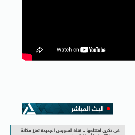
فى ذكرى افتتاحها .. قناة السويس الجديدة تعزز مكانة