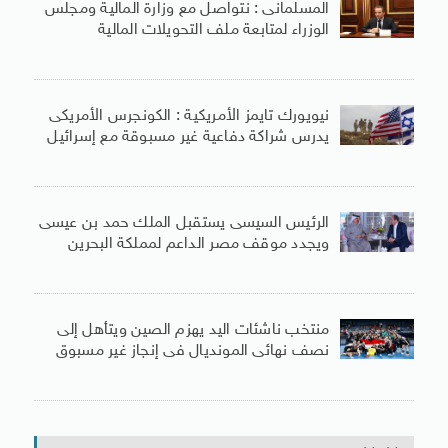
المسلمانى : نتواصل مع وزارة المالية ومجلس
الوزراء لمتابعة ملف التحويلات المالية
نيويورك تايمز الأمريكية : الكونجرس الأمريكى
يدرس شراكة دفاعية غير مسبوقة مع إسرائيل
الرئيس السيسى يستقبل الملك حمد بن عيسى
ويجدد موقف مصر الداعم لمملكة البحرين
منتخب ناشئات اليد يهزم الصين ويتأهل إلى
نصف نهائى المونديال فى إنجاز غير مسبوق