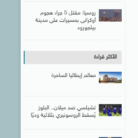
روسيا: مقتل 5 جراء هجوم
أوكرانى بمسيرات على مدينة
بيلجورود
الأكثر قراءة
معالم إيطاليا الساحرة
تشيلسي ضد ميلان.. البلوز
يُسقط الروسونيري بثلاثية وديًا