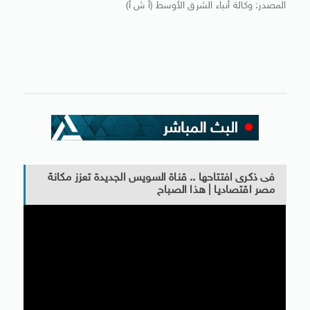
المصدر: وكالة أنباء الشرق الأوسط (أ ش أ)
فى ذكرى افتتاحها .. قناة السويس الجديدة تعزز مكانة
مصر اقتصاديا | هذا الصباح