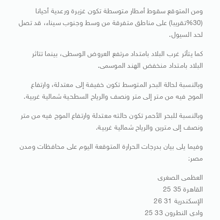
ومن المتوقع سقوط أمطار متوسطة تكون غزيرة ورعدية أحيانا
(30%تقريبا) على مناطق متفرقة من وسط وجنوب سيناء، قد تصل
لحد السيول.
كما يتأثر غرب البلاد بامتداد مرتفع العروض الوسطى، بينما تتاثر
البلاد بامتداد منخفض الهند الموسمى.
وبالنسبة لحالة البحر المتوسط تكون خفيفة إلى معتدلة، وارتفاع
الموج فيه من متر إلى متر ونصف والرياح السطحية شمالية غربية.
وبالنسبة للبحر الأحمر تكون حالته معتدلة وارتفاع الموج فيه من متر
ونصف إلى مترين والرياح شمالية غربية.
وفيما يلى بيان بدرجات الحرارة المتوقعة اليوم على محافظات ومدن
مصر:
العظمى الصغرى
القاهرة 35 25
الإسكندرية 31 26
وادى النطرون 33 25