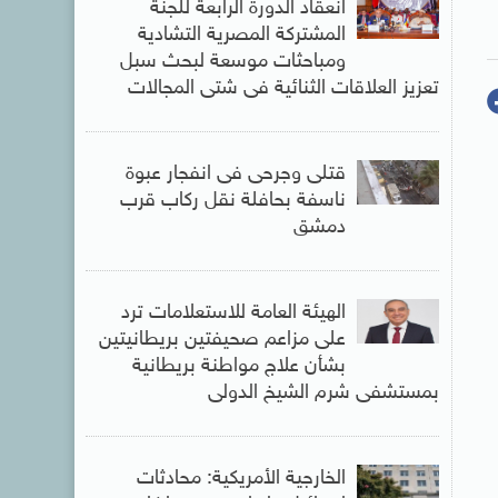
انعقاد الدورة الرابعة للجنة
المشتركة المصرية التشادية
ومباحثات موسعة لبحث سبل
تعزيز العلاقات الثنائية فى شتى المجالات
قتلى وجرحى فى انفجار عبوة
ناسفة بحافلة نقل ركاب قرب
دمشق
الهيئة العامة للاستعلامات ترد
على مزاعم صحيفتين بريطانيتين
بشأن علاج مواطنة بريطانية
بمستشفى شرم الشيخ الدولى
الخارجية الأمريكية: محادثات