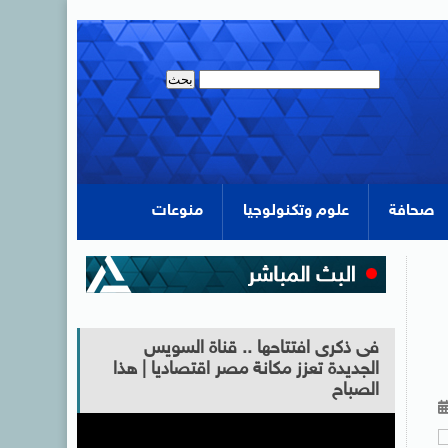
صحافة
علوم وتكنولوجيا
منوعات
فى ذكرى افتتاحها .. قناة السويس
الجديدة تعزز مكانة مصر اقتصاديا | هذا
الصباح