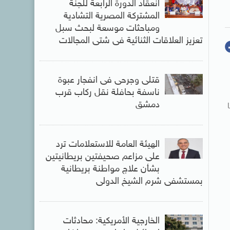
انعقاد الدورة الرابعة للجنة
المشتركة المصرية التشادية
ومباحثات موسعة لبحث سبل
تعزيز العلاقات الثنائية فى شتى المجالات
قتلى وجرحى فى انفجار عبوة
ناسفة بحافلة نقل ركاب قرب
دمشق
الهيئة العامة للاستعلامات ترد
على مزاعم صحيفتين بريطانيتين
بشأن علاج مواطنة بريطانية
بمستشفى شرم الشيخ الدولى
الخارجية الأمريكية: محادثات