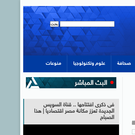
صحافة
علوم وتكنولوجيا
منوعات
فى ذكرى افتتاحها .. قناة السويس
الجديدة تعزز مكانة مصر اقتصاديا | هذا
الصباح