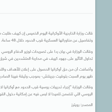
قالت وزارة الخارجية الأوكرانية اليوم الخميس إن كييف طلبت
وتفاصيل عن مناوراتها العسكرية قرب الحدود خلال 48 ساعة.
وقالت الوزارة في بيان ردا على تصريحات لوزير الدفاع الروسي 
تحاول التأثير على جهود كييف في محاربة المتشددين في شرق ا
ظهر يوم السبت بتوقيت جرينتش- بموجب وثيقة فيينا الصادرة 
وقالت الوزارة “إجراء تدريبات روسية قرب الحدود مع أوكرانيا ل
الروسي التي تتضمن تلميحا لا لبس فيه عن إمكانية دخول القوا
المصدر: رويترز