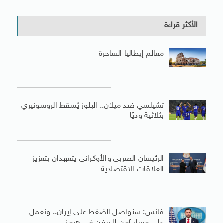
الأكثر قراءة
معالم إيطاليا الساحرة
تشيلسي ضد ميلان.. البلوز يُسقط الروسونيري
بثلاثية وديًا
الرئيسان الصربى والأوكرانى يتعهدان بتعزيز
العلاقات الاقتصادية
فانس: سنواصل الضغط على إيران.. ونعمل
على مسار آمن للسفن فى هرمز