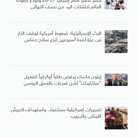
مصر تخسر أمام إسبانيا 27-26 وتودع بطولة
العالم لناشئات اليد من نصف النهائى
البث الإسرائيلية: ضغوط أمريكية لوقف النار
فى غزة لمدة أسبوعين لنزع سلاح حماس
إيلون ماسك يرفض طلباً أوكرانياً لتفعيل
“ستارلينك” لشن ضربات بالعمق الروسي
تفجيرات إسرائيلية مستمرة.. واستهداف للجيش
اللبنانى بالجنوب