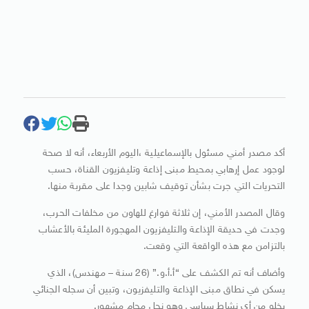
أكد مصدر أمني مسئول بالإسماعيلية ،اليوم الأربعاء، أنه لا صحة
لوجود عمل إرهابي بمحيط مبنى إذاعة وتليفزيون القناة، حسب
التحريات التي جرت بشأن توقيف شابين وجدا على مقربة منها.
وقال المصدر الأمني، إن ثلاثة فوارغ للهاون من مخلفات الحرب،
وجدت في حديقة الإذاعة والتليفزيون المهجورة المليئة بالأعشاب
بالتزامن مع هذه الواقعة التي وقعت.
وأضاف أنه تم الكشف على “أ.أ.و.” (26 سنة – مهندس)، الذي
يسكن في نطاق مبنى الإذاعة والتليفزيون، وتبين أن سجله الجنائي
يخلو من أي نشاط سياسي وهو نجل محام مشهور.