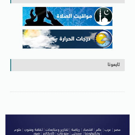
تابعونا
مصر
|
عرب
|
عالم
|
اقتصاد
|
رياضة
|
تقارير ومتابعات
|
ثقافة وفنون
|
علوم
|
وتكنولوجيا
|
سيدتى
|
منوعات
|
كاريكاتير
|
صور