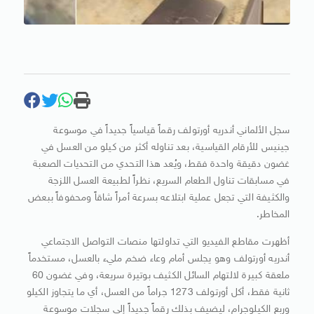
سجل الألماني أندريه أورتولف رقماً قياسياً جديداً في موسوعة
جينيس للأرقام القياسية، بعد تناوله أكثر من كيلو من العسل في
غضون دقيقة واحدة فقط، ويُعد هذا التحدي من التحديات الصعبة
في مسابقات تناول الطعام السريع، نظراً لطبيعة العسل اللزجة
والكثيفة التي تجعل عملية ابتلاعه بسرعة أمراً شاقاً ومحفوفاً ببعض
المخاطر.
أظهرت مقاطع الفيديو التي تداولتها منصات التواصل الاجتماعي
أندريه أورتولف وهو يجلس أمام وعاء ضخم مليء بالعسل، مستخدماً
ملعقة كبيرة لالتهام السائل الكثيف بوتيرة سريعة، وفي غضون 60
ثانية فقط، أكل أورتولف 1273 جراماً من العسل، أي ما يتجاوز الكيلو
وربع الكيلوجرام، ليضيف بذلك رقماً جديداً إلى سجلات موسوعة