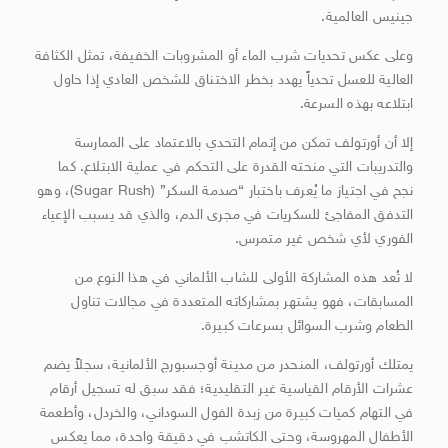
جينيس العالمية.
وعلى عكس تحديات شرب الماء أو المشروبات الخفيفة، تمثل الكثافة
العالية للعسل تحدياً يهدد بخطر الاختناق للشخص العادي إذا حاول
ابتلاعه بهذه السرعة.
إلا أن أورتولف تمكن من إتمام التحدي بالاعتماد على الممارسة
والتدريبات التي منحته القدرة على التحكم في عملية الابتلاع. كما
نجح في اجتياز ما يُعرف باختبار “صدمة السكر” (Sugar Rush)، وهو
التدفق المفاجئ للسكريات في مجرى الدم، والذي قد يسبب الإعياء
الفوري لأي شخص غير متمرس.
لا تُعد هذه المشاركة الأولى للشاب الألماني في هذا النوع من
المسابقات، فهو يشتهر بمشاركاته المتعددة في مجالات تناول
الطعام وشرب السوائل بسرعات كبيرة.
يمتلك أورتولف، المنحدر من مدينة أوجسبورج الألمانية، سجلاً يضم
عشرات الأرقام القياسية غير التقليدية؛ فقد سبق له تسجيل أرقام
في التهام كميات كبيرة من زبدة الفول السوداني، والخردل، وأطعمة
الأطفال المهروسة، وحتى الكاتشب في دقيقة واحدة، مما يعكس