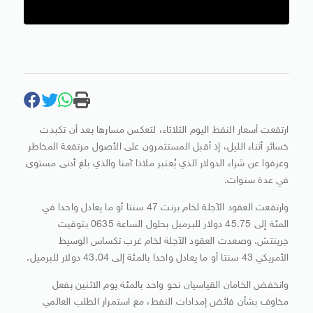
ارتفعت أسعار النفط اليوم الثلاثاء، لتعكس مسارها بعد أن تكبدت
خسائر أثناء الليل، إذ أقبل المستثمرون على الأصول مرتفعة المخاطر
وعزفوا عن شراء الدولار الذي يُعتبر ملاذا آمنا والذي بلغ أدنى مستوى
في عدة سنوات.
وارتفعت العقود الآجلة لخام برنت 47 سنتا أو ما يعادل واحدا في
المئة إلى 45.75 دولار للبرميل بحلول الساعة 0635 بتوقيت
جرينتش. وصعدت العقود الآجلة لخام غرب تكساس الوسيط
الأمريكي 43 سنتا أو ما يعادل واحدا بالمئة إلى 43.04 دولار للبرميل.
وانخفض الخامان القياسيان نحو واحد بالمئة يوم الاثنين بفعل
مخاوف بشأن فائض إمدادات النفط، مع استمرار الطلب العالمي