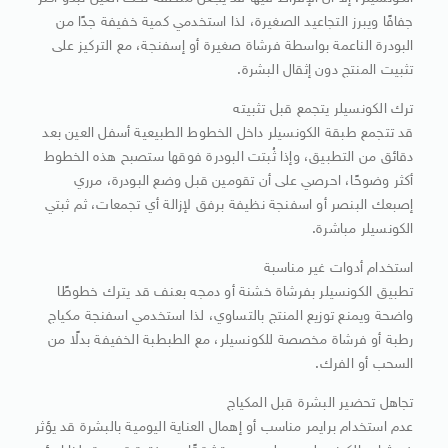
جفافًا ويبرز التجاعيد الصغيرة، لذا استخدمي كمية خفيفة جدًا من
البودرة الناعمة بواسطة فرشاة صغيرة أو إسفنجة، مع التركيز على
تثبيت المنتج دون إثقال البشرة.
ترك الكونسيلر يتجمع قبل تثبيته
قد تتجمع طبقة الكونسيلر داخل الخطوط الطبيعية أسفل العين بعد
دقائق من التطبيق، وإذا ثُبتت البودرة فوقها ستصبح هذه الخطوط
أكثر وضوحًا، احرصي على أن تقومين قبل وضع البودرة، مرري
إصبعك البنصر أو اسفنجة نظيفة برفق لإزالة أي تجمعات، ثم ثبتي
الكونسيلر مباشرة.
استخدام أدوات غير مناسبة
تطبيق الكونسيلر بفرشاة خشنة أو دمجه بعنف قد يترك خطوطًا
واضحة ويمنع توزيع المنتج بالتساوي، لذا استخدمي اسفنجة مكياج
رطبة أو فرشاة مخصصة للكونسيلر، مع الطبطبة الخفيفة بدلًا من
السحب أو الفرك.
تجاهل تحضير البشرة قبل المكياج
عدم استخدام برايمر مناسب أو إهمال العناية اليومية بالبشرة قد يؤثر