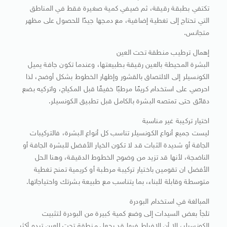
تكتفي بطبقة رقيقة، ثم ضيفي كمية صغيرة فقط في المناطق
التي تحتاج إلى تغطية إضافية، مع دمجها جيدًا للحصول على مظهر
متجانس.
إهمال ترطيب منطقة تحت العين
البشرة المحيطة بالعين رقيقة بطبيعتها، وعندما تكون جافة يميل
الكونسيلر إلى الالتصاق بالقشور وإظهار الخطوط بشكل أوضح، لذا
احرصي على استخدام كريمًا مرطبًا خفيفًا قبل المكياج، واتركيه بضع
دقائق حتى تمتصه البشرة بالكامل قبل تطبيق الكونسيلر.
اختيار تركيبة غير مناسبة
ليست جميع أنواع الكونسيلر تناسب كل أنواع البشرة، فالتركيبات
الجافة أو شديدة الثبات قد لا تكون الخيار الأفضل للبشرة الجافة أو
الناضجة، لأنها قد تزيد من وضوح الخطوط الدقيقة، وهنا الحل
الأفضل ان تقومين باختيار تركيبة مرطبة أو كريمية تمنح تغطية
متوسطة وقابلة للبناء، بما يتناسب مع طبيعة بشرتك واحتياجاتها.
المبالغة في استخدام البودرة
تلجأ بعض السيدات إلى وضع كمية كبيرة من البودرة لتثبيت
الكونسيلر، إلا أن الإفراط فيها قد يجعل منطقة تحت العين تبدو أكثر