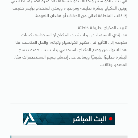
في ثبات الكونسيلر ويجعله يبدو متشققًا بعد فترة قصيرة، لذا ابدئي
روتين المكياج ببشرة نظيفة ومرطبة، ويمكن استخدام برايمر خفيف
إذا كانت المنطقة تعاني من الجفاف أو فقدان النعومة.
تثبيت المكياج بطريقة خاطئة
قد يؤدي الاستغناء عن رذاذ تثبيت المكياج أو استخدامه بكميات
مفرطة إلى التأثير في مظهر الكونسيلر وثباته، والحل المناسب هنا
بعد الانتهاء من وضع المكياج، استخدمي رذاذ تثبيت خفيف يمنح
البشرة مظهرًا طبيعيًا ويساعد على إندماج جميع المستحضرات معًا.
المصدر: وكالات