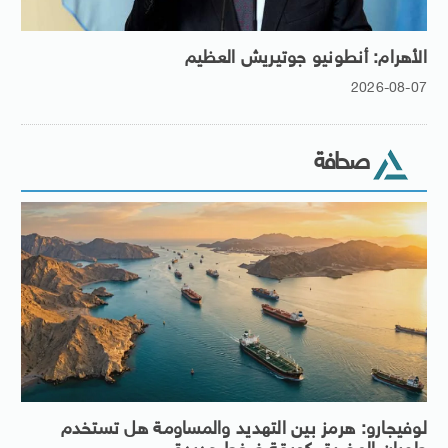
الأهرام: أنطونيو جوتيريش العظيم
2026-08-07
صحافة
لوفيجارو: هرمز بين التهديد والمساومة هل تستخدم