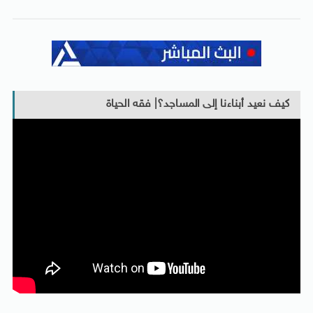
كيف نعيد أبناءنا إلى المساجد؟| فقه الحياة