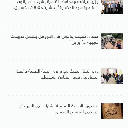
وزير الرياضة ومحافظ القاهرة يشهدان ماراثون
“القاهرة مهد الحضارة” بمشاركة 7000 متسابق
حصان كفيف ينافس فى العروض بفضل تدريبات
شبيهة بـ” برايل”
وزير النقل يبحث مع وزيرى البنية التحتية والنقل
التشاديين تعزيز التعاون المشترك
صندوق التنمية الثقافية يشارك فى المهرجان
القومى للمسرح المصرى